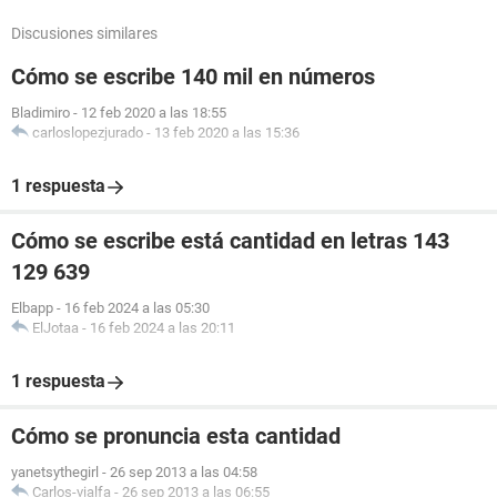
Discusiones similares
Cómo se escribe 140 mil en números
Bladimiro
-
12 feb 2020 a las 18:55
carloslopezjurado
-
13 feb 2020 a las 15:36
1 respuesta
Cómo se escribe está cantidad en letras 143
129 639
Elbapp
-
16 feb 2024 a las 05:30
ElJotaa
-
16 feb 2024 a las 20:11
1 respuesta
Cómo se pronuncia esta cantidad
yanetsythegirl
-
26 sep 2013 a las 04:58
Carlos-vialfa
-
26 sep 2013 a las 06:55