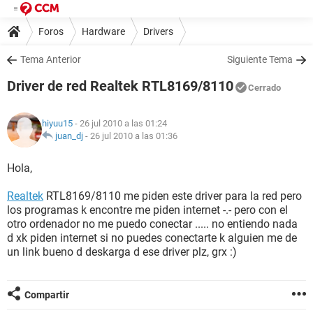
Foros
Hardware
Drivers
Tema Anterior
Siguiente Tema
Driver de red Realtek RTL8169/8110
Cerrado
hiyuu15
- 26 jul 2010 a las 01:24
juan_dj
-
26 jul 2010 a las 01:36
Hola,
Realtek
RTL8169/8110 me piden este driver para la red pero
los programas k encontre me piden internet -.- pero con el
otro ordenador no me puedo conectar ..... no entiendo nada
d xk piden internet si no puedes conectarte k alguien me de
un link bueno d deskarga d ese driver plz, grx :)
Compartir