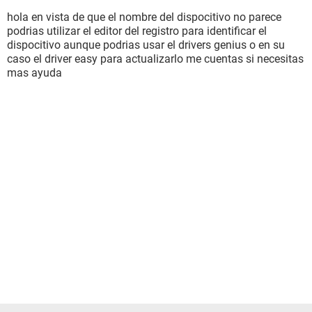
tarjeta de sonido c-media cmi8738/c3dx audio device
hola en vista de que el nombre del dispocitivo no parece
almacenaniemto
podrias utilizar el editor del registro para identificar el
controlador ide controlador primario ide (fifo doble)
dispocitivo aunque podrias usar el drivers genius o en su
controlador ide controlador secundario ide (fifo doble)
caso el driver easy para actualizarlo me cuentas si necesitas
controlador ide controlador sis 5513 doble puerto pci ide
mas ayuda
no me reconoce usb tampoco