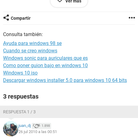
Ver más
pueden buscar
por fa
Compartir
ordenador micorosoft windows 98 se
service pack del sistema operativo trial version
Consulta también:
internet explorer 5.00.2614.3500 (IE 5.0-windows 98 se)
Ayuda para windows 98 se
placa base
Cuando se creo windows
tipo de procesador intel celeron-A, 466 MHz (7x 67)
Windows sonic para auriculares que es
nombre de la placa base amptrom PII-3741LMT/3748LMT
chipset de la palca base sis 620
Como poner guion bajo en windows 10
memoria del sitema trial version
Windows 10 iso
tipo de bios AMI (07/15/95)
Descargar windows installer 5.0 para windows 10 64 bits
puerto de comunicaciones puerto de comunicaciones (COM
1)
3 respuestas
puerto de comunicacion puerto de impresora (LPT1)
monitor
RESPUESTA 1 / 3
tarjeta grafica adaptador de grficos PCI estandar (VGA)
acelerador 3d sis 86C306
juan_dj
1.898
monitor IBM 2124 (15 " CRT) (751314508)
26 jul 2010 a las 00:51
multimedia