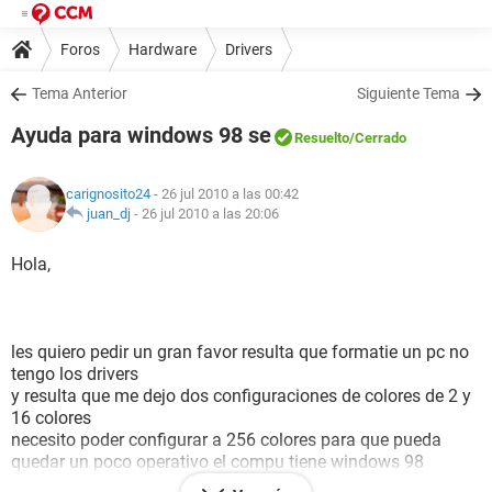
Foros
Hardware
Drivers
Tema Anterior
Siguiente Tema
Ayuda para windows 98 se
Resuelto
/Cerrado
carignosito24
- 26 jul 2010 a las 00:42
juan_dj
-
26 jul 2010 a las 20:06
Hola,
les quiero pedir un gran favor resulta que formatie un pc no
tengo los drivers
y resulta que me dejo dos configuraciones de colores de 2 y
16 colores
necesito poder configurar a 256 colores para que pueda
quedar un poco operativo el compu tiene windows 98
enviare el informe que me arrojo el everest para ver si me los