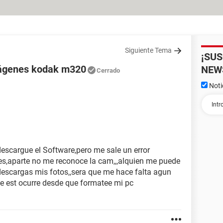
Siguiente Tema
¡SU
mágenes kodak m320
NEW
Cerrado
Noti
scargue el Software,pero me sale un error
eces,aparte no me reconoce la cam,,,alquien me puede
descargas mis fotos,,sera que me hace falta agun
 est ocurre desde que formatee mi pc