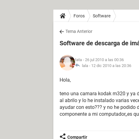
Foros
Software
Tema Anterior
Software de descarga de i
tata
- 26 jul 2010 a las 00:36
lala -
12 dic 2010 a las 20:36
Hola,
teno una camara kodak m320 y ya de
al abrilo y lo he instalado varias v
ayudar con esto??? y no he podido 
componente a mi computador,,es que
Compartir