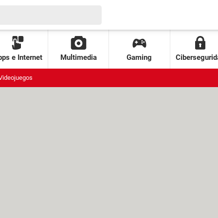
ps e Internet
Multimedia
Gaming
Cibersegurid
Videojuegos