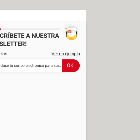
SCRÍBETE A NUESTRA
SLETTER!
cias
Ver un ejemplo