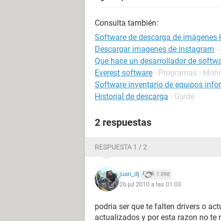
Consulta también:
Software de descarga de imágenes
Descargar imagenes de instagram
-
Que hace un desarrollador de softw
Everest software
- Programas - Moni
Software inventario de equipos info
Historial de descarga
- Guide
2 respuestas
RESPUESTA 1 / 2
juan_dj
1.898
26 jul 2010 a las 01:03
podria ser que te falten drivers o ac
actualizados y por esta razon no te 