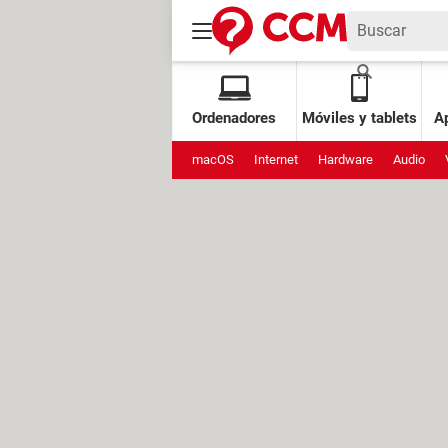
Ordenadores
Móviles y tablets
Ap
macOS
Internet
Hardware
Audio