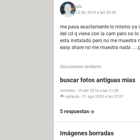
lala
12 dic 2010 a las 20:36
me pasa exactamente lo mismo ya int
del cd q viene con la cam pero no l
esta instalado pero no me muestra 
easy share no me muestra nada .....por
Discusiones similares
buscar fotos antiguas mias
vivimora
-
19 abr 2016 a las 21:28
gslaura
-
31 ago 2023 a las 22:01
5 respuestas
Imágenes borradas