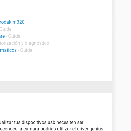
 kodak m320
 Guide
are
- Guide
torización y diagnóstico
rmaticos
- Guide
tualizar tus dispocitivos usb necesiten ser
reconoce la camara podrias utilizar el driver genius