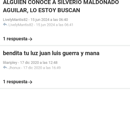
ALGUIEN CONOCE A SILVERIO MALDONADO
AGUILAR, LO ESTOY BUSCAN
LivelyMantis82
-
15 jun 2024 a las 06:40
LivelyMantis82
-
15 jun 2024 a las 06:41
1 respuesta
bendita tu luz juan luis guerra y mana
liliaripley
-
17 dic 2020 a las 12:48
Jhonux
-
17 dic 2020 a las 16:49
1 respuesta