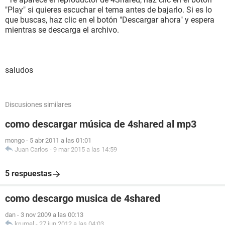
"Play" si quieres escuchar el tema antes de bajarlo. Si es lo
que buscas, haz clic en el botón "Descargar ahora" y espera
mientras se descarga el archivo.
saludos
Discusiones similares
como descargar música de 4shared al mp3
mongo
-
5 abr 2011 a las 01:01
Juan Carlos
-
9 mar 2015 a las 14:59
5 respuestas
como descargo musica de 4shared
dan
-
3 nov 2009 a las 00:13
krumel
-
27 jun 2012 a las 04:03