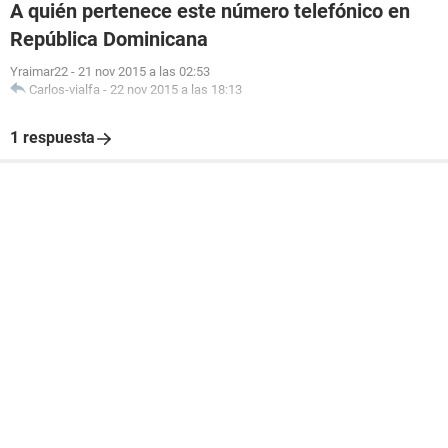
A quién pertenece este número telefónico en
República Dominicana
Yraimar22
-
21 nov 2015 a las 02:53
Carlos-vialfa
-
22 nov 2015 a las 18:13
1 respuesta