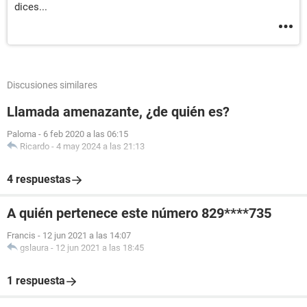
dices...
Discusiones similares
Llamada amenazante, ¿de quién es?
Paloma
-
6 feb 2020 a las 06:15
Ricardo
-
4 may 2024 a las 21:13
4 respuestas
A quién pertenece este número 829****735
Francis
-
12 jun 2021 a las 14:07
gslaura
-
12 jun 2021 a las 18:45
1 respuesta