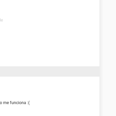
de
no me funciona :(