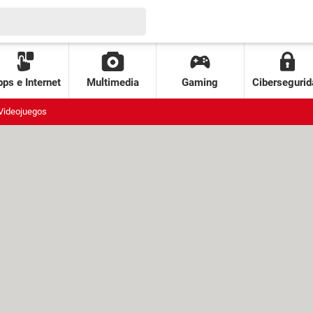
ps e Internet
Multimedia
Gaming
Cibersegurid
Videojuegos