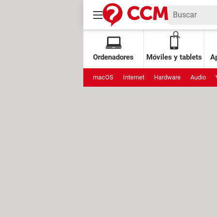
Ordenadores
Móviles y tablets
Ap
macOS
Internet
Hardware
Audio