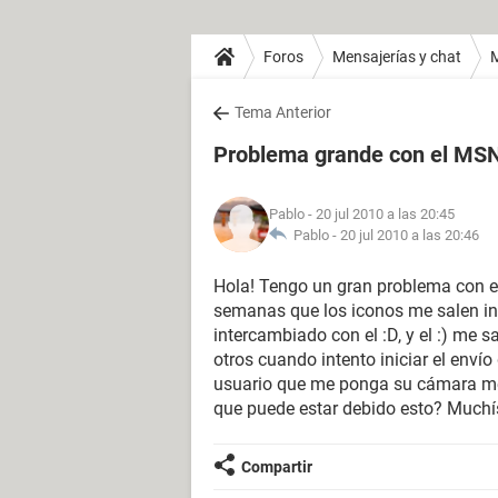
Foros
Mensajerías y chat
Tema Anterior
Problema grande con el MS
Pablo
- 20 jul 2010 a las 20:45
Pablo -
20 jul 2010 a las 20:46
Hola! Tengo un gran problema con e
semanas que los iconos me salen int
intercambiado con el :D, y el :) me sa
otros cuando intento iniciar el enví
usuario que me ponga su cámara me
que puede estar debido esto? Muchís
Compartir