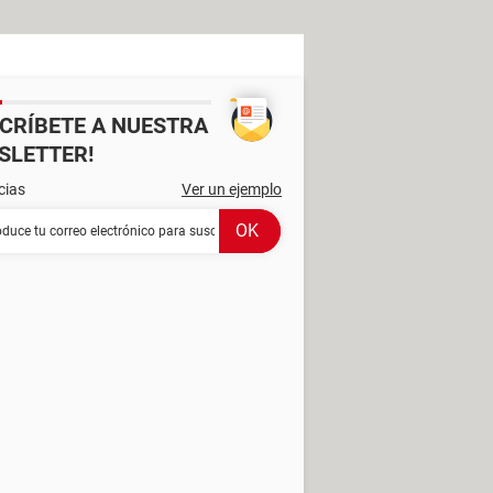
SCRÍBETE A NUESTRA
SLETTER!
cias
Ver un ejemplo