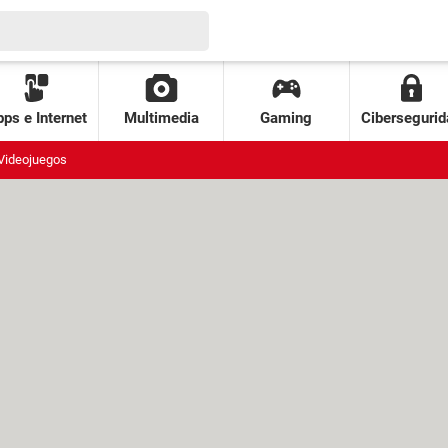
ps e Internet
Multimedia
Gaming
Cibersegurid
Videojuegos