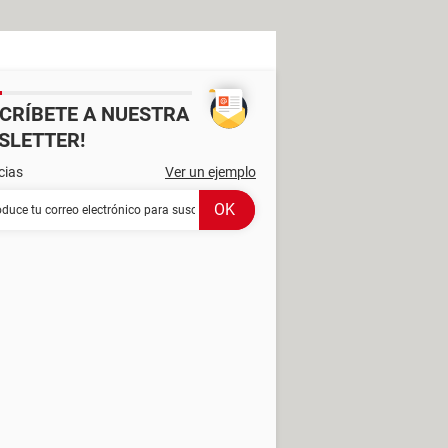
SCRÍBETE A NUESTRA
SLETTER!
cias
Ver un ejemplo