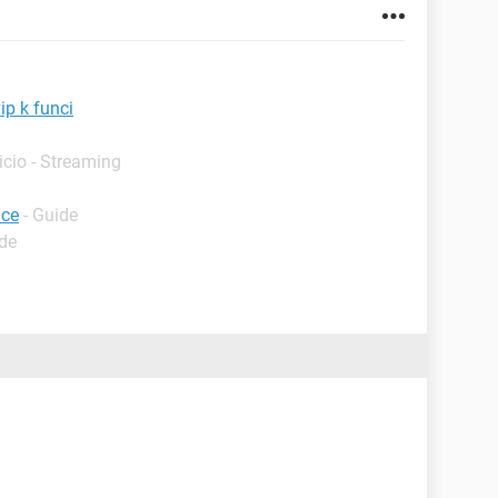
ip k funci
nicio - Streaming
ice
- Guide
ide