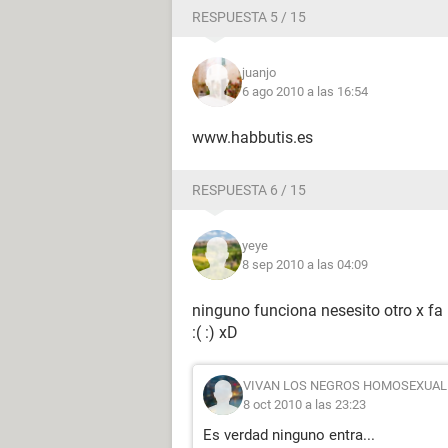
RESPUESTA 5 / 15
juanjo
6 ago 2010 a las 16:54
www.habbutis.es
RESPUESTA 6 / 15
yeye
8 sep 2010 a las 04:09
ninguno funciona nesesito otro x fa
:( :) xD
VIVAN LOS NEGROS HOMOSEXUAL
8 oct 2010 a las 23:23
Es verdad ninguno entra...