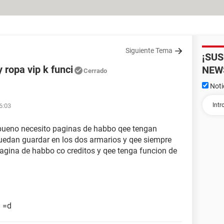
Siguiente Tema
¡SU
 ropa vip k funci
NEW
Cerrado
Noti
6:03
bueno necesito paginas de habbo qee tengan
uedan guardar en los dos armarios y qee siempre
pagina de habbo co creditos y qee tenga funcion de
a =d