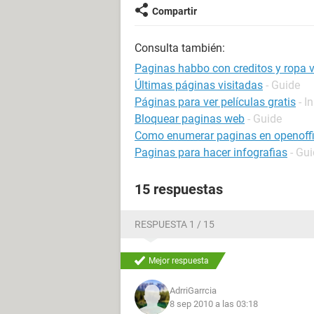
Compartir
Consulta también:
Paginas habbo con creditos y ropa v
Últimas páginas visitadas
- Guide
Páginas para ver películas gratis
- I
Bloquear paginas web
- Guide
Como enumerar paginas en openoff
Paginas para hacer infografias
- Gu
15 respuestas
RESPUESTA 1 / 15
Mejor respuesta
AdrriGarrcia
8 sep 2010 a las 03:18