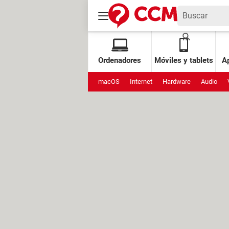
Ordenadores
Móviles y tablets
Ap
macOS
Internet
Hardware
Audio