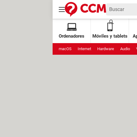
Ordenadores
Móviles y tablets
Ap
macOS
Internet
Hardware
Audio