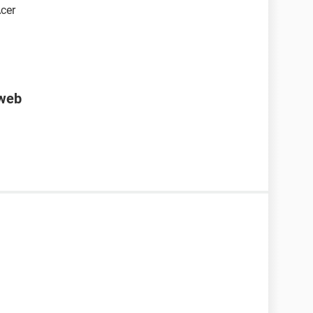
cer
 web