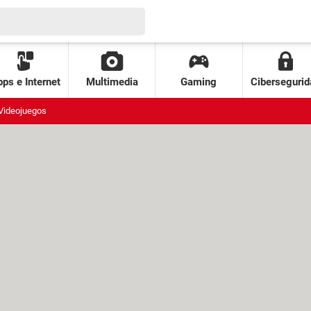
ps e Internet
Multimedia
Gaming
Cibersegurid
Videojuegos