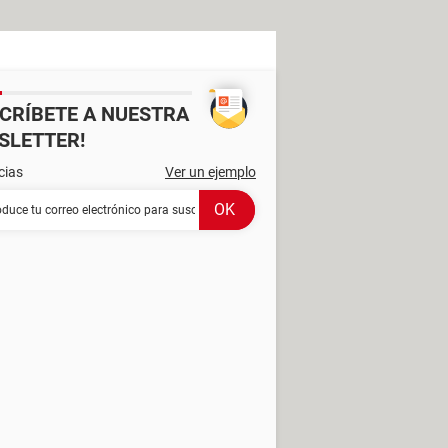
SCRÍBETE A NUESTRA
SLETTER!
cias
Ver un ejemplo