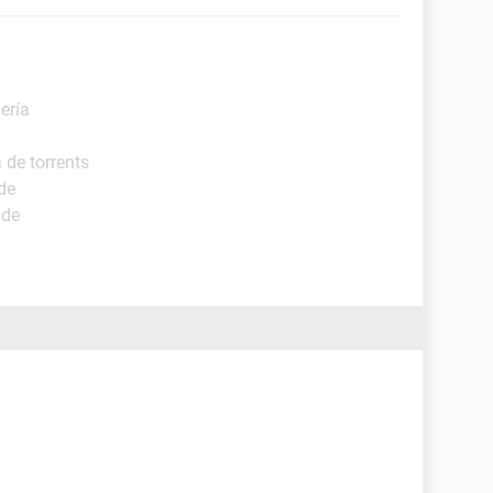
ería
 de torrents
de
ide