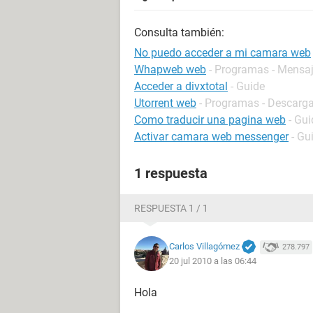
Consulta también:
No puedo acceder a mi camara web
Whapweb web
- Programas - Mensaj
Acceder a divxtotal
- Guide
Utorrent web
- Programas - Descarga
Como traducir una pagina web
- Gui
Activar camara web messenger
- Gu
1 respuesta
RESPUESTA 1 / 1
Carlos Villagómez
278.797
20 jul 2010 a las 06:44
Hola