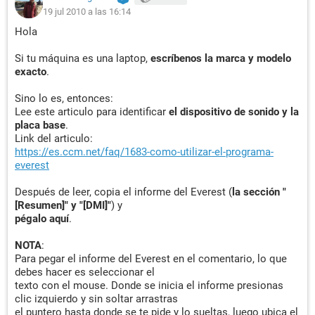
19 jul 2010 a las 16:14
Hola
Si tu máquina es una laptop,
escríbenos la marca y modelo
exacto
.
Sino lo es, entonces:
Lee este articulo para identificar
el dispositivo de sonido y la
placa base
.
Link del articulo:
https://es.ccm.net/faq/1683-como-utilizar-el-programa-
everest
Después de leer, copia el informe del Everest (
la sección "
[Resumen]" y "[DMI]"
) y
pégalo aquí
.
NOTA
:
Para pegar el informe del Everest en el comentario, lo que
debes hacer es seleccionar el
texto con el mouse. Donde se inicia el informe presionas
clic izquierdo y sin soltar arrastras
el puntero hasta donde se te pide y lo sueltas, luego ubica el