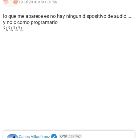
19 jul 2010 a las 01:56
lo que me aparece es no hay ningun dispositivo de audio......
y no c como programarlo
?¿?¿?¿?¿
Carlos Villagómez
278.797