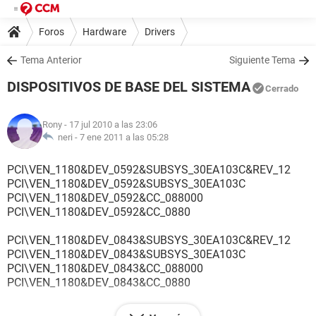
Foros
Hardware
Drivers
Tema Anterior
Siguiente Tema
DISPOSITIVOS DE BASE DEL SISTEMA
Cerrado
Rony
- 17 jul 2010 a las 23:06
neri -
7 ene 2011 a las 05:28
PCI\VEN_1180&DEV_0592&SUBSYS_30EA103C&REV_12
PCI\VEN_1180&DEV_0592&SUBSYS_30EA103C
PCI\VEN_1180&DEV_0592&CC_088000
PCI\VEN_1180&DEV_0592&CC_0880
PCI\VEN_1180&DEV_0843&SUBSYS_30EA103C&REV_12
PCI\VEN_1180&DEV_0843&SUBSYS_30EA103C
PCI\VEN_1180&DEV_0843&CC_088000
PCI\VEN_1180&DEV_0843&CC_0880
ALGUIEN ME PUEDE AYUDAR, TENGO EL SIGNO DE