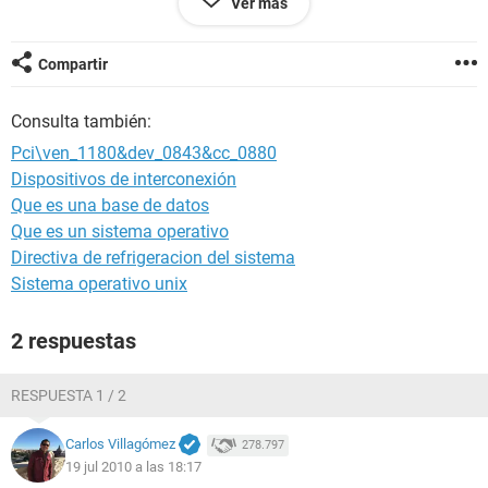
Ver más
ADMIRACION EN ESTOS DISPOSITIVOS. MI PC ES UNA
COMPAQ PRESARIO F700. GRACIAS COMPAÑEROS.
Compartir
Consulta también:
Pci\ven_1180&dev_0843&cc_0880
Dispositivos de interconexión
Que es una base de datos
Que es un sistema operativo
Directiva de refrigeracion del sistema
Sistema operativo unix
2 respuestas
RESPUESTA 1 / 2
Carlos Villagómez
278.797
19 jul 2010 a las 18:17