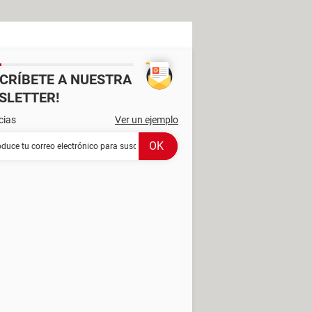
SCRÍBETE A NUESTRA
SLETTER!
cias
Ver un ejemplo