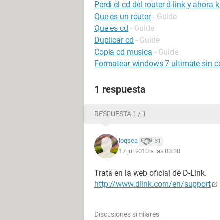
Perdi el cd del router d-link y ahora 
Que es un router
- Guide
Que es cd
- Guide
Duplicar cd
- Guide
Copia cd musica
- Guide
Formatear windows 7 ultimate sin c
1 respuesta
RESPUESTA 1 / 1
loqsea
31
17 jul 2010 a las 03:38
Trata en la web oficial de D-Link.
http://www.dlink.com/en/support
Discusiones similares