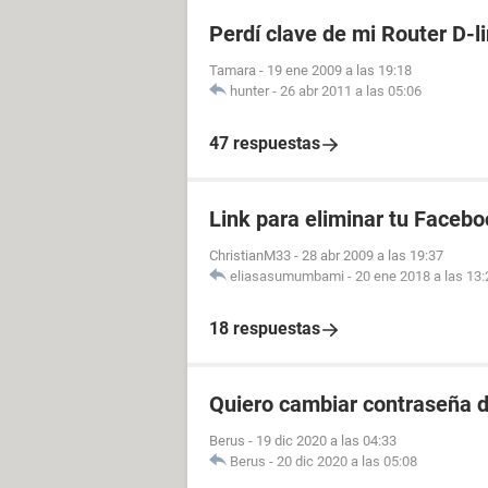
Perdí clave de mi Router D-l
Tamara
-
19 ene 2009 a las 19:18
hunter
-
26 abr 2011 a las 05:06
47 respuestas
Link para eliminar tu Facebo
ChristianM33
-
28 abr 2009 a las 19:37
eliasasumumbami
-
20 ene 2018 a las 13:
18 respuestas
Quiero cambiar contraseña d
Berus
-
19 dic 2020 a las 04:33
Berus
-
20 dic 2020 a las 05:08