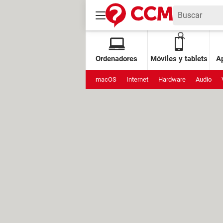
Ordenadores
Móviles y tablets
Ap
macOS
Internet
Hardware
Audio