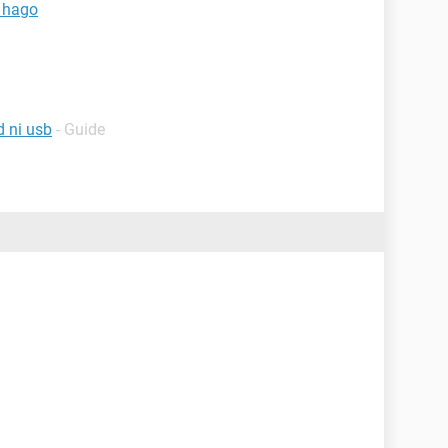
k hago
d ni usb
- Guide