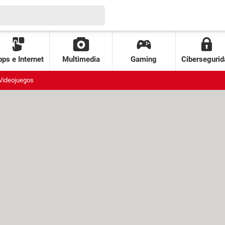
ps e Internet
Multimedia
Gaming
Cibersegurid
Videojuegos