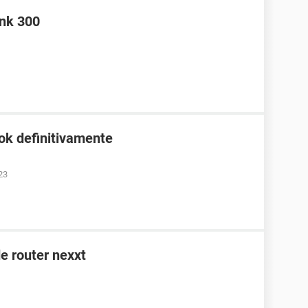
ink 300
ok definitivamente
23
e router nexxt