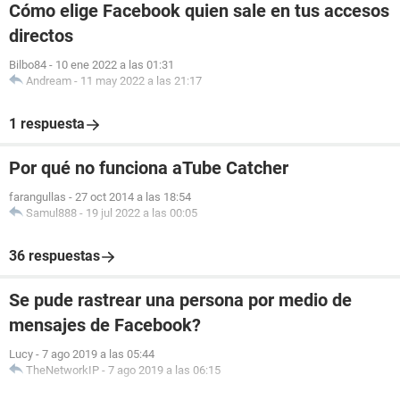
Cómo elige Facebook quien sale en tus accesos
directos
Bilbo84
-
10 ene 2022 a las 01:31
Andream
-
11 may 2022 a las 21:17
1 respuesta
Por qué no funciona aTube Catcher
farangullas
-
27 oct 2014 a las 18:54
Samul888
-
19 jul 2022 a las 00:05
36 respuestas
Se pude rastrear una persona por medio de
mensajes de Facebook?
Lucy
-
7 ago 2019 a las 05:44
TheNetworkIP
-
7 ago 2019 a las 06:15