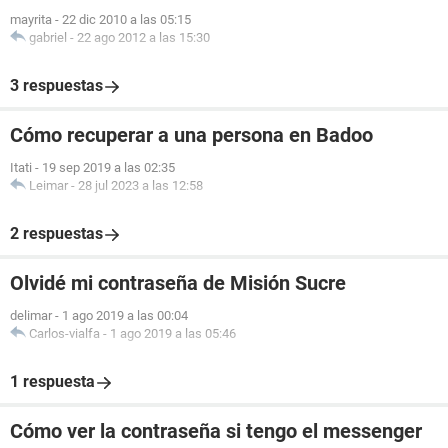
mayrita
-
22 dic 2010 a las 05:15
gabriel
-
22 ago 2012 a las 15:30
3 respuestas
Cómo recuperar a una persona en Badoo
Itati
-
19 sep 2019 a las 02:35
Leimar
-
28 jul 2023 a las 12:58
2 respuestas
Olvidé mi contraseña de Misión Sucre
delimar
-
1 ago 2019 a las 00:04
Carlos-vialfa
-
1 ago 2019 a las 05:46
1 respuesta
Cómo ver la contraseña si tengo el messenger