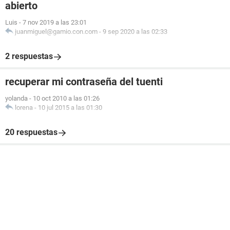
abierto
Luis
-
7 nov 2019 a las 23:01
juanmiguel@gamio.con.com
-
9 sep 2020 a las 02:33
2 respuestas
recuperar mi contraseña del tuenti
yolanda
-
10 oct 2010 a las 01:26
lorena
-
10 jul 2015 a las 01:30
20 respuestas