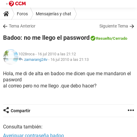
Foros
Mensajerías y chat
Tema Anterior
Siguiente Tema
Badoo: no me llego el password
Resuelto
/Cerrado
1028roca
- 16 jul 2010 a las 21:12
zamarang24v
-
16 jul 2010 a las 21:13
Hola, me di de alta en badoo me dicen que me mandaron el
pasword
al correo pero no me llego .que debo hacer?
Compartir
Consulta también:
Averiguar contraseña badoo