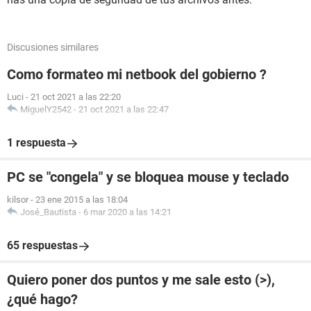
Discusiones similares
Como formateo mi netbook del gobierno ?
Luci
-
21 oct 2021 a las 22:20
MiguelY2542
-
21 oct 2021 a las 22:47
1 respuesta
PC se "congela" y se bloquea mouse y teclado
kilsor
-
23 ene 2015 a las 18:04
José_Bautista
-
6 mar 2020 a las 14:21
65 respuestas
Quiero poner dos puntos y me sale esto (>),
¿qué hago?