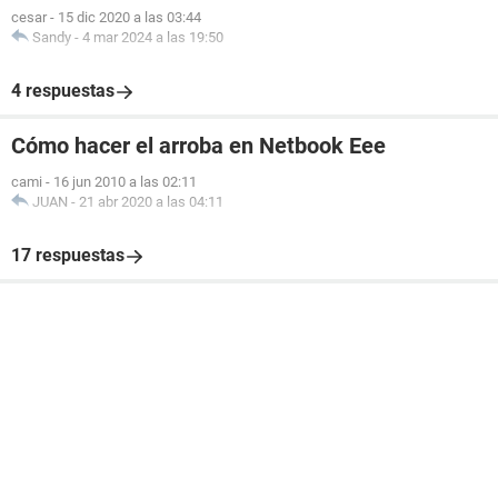
cesar
-
15 dic 2020 a las 03:44
Sandy
-
4 mar 2024 a las 19:50
4 respuestas
Cómo hacer el arroba en Netbook Eee
cami
-
16 jun 2010 a las 02:11
JUAN
-
21 abr 2020 a las 04:11
17 respuestas