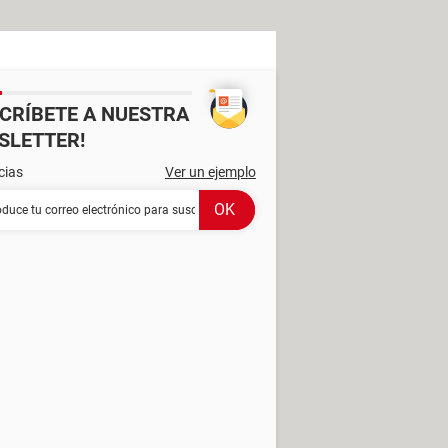
SCRÍBETE A NUESTRA
SLETTER!
cias
Ver un ejemplo