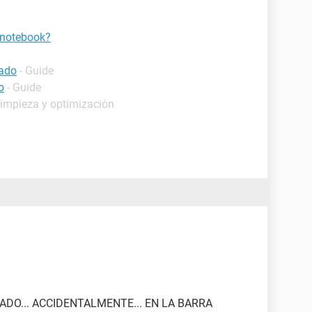
 notebook?
lado
- Guide
o
- Guide
Limpieza y optimización
ADO... ACCIDENTALMENTE... EN LA BARRA