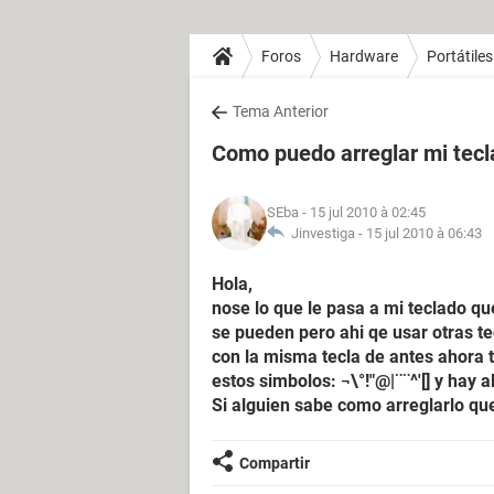
Foros
Hardware
Portátiles
Tema Anterior
Como puedo arreglar mi tecl
SEba
- 15 jul 2010 à 02:45
Jinvestiga -
15 jul 2010 à 06:43
Hola,
nose lo que le pasa a mi teclado q
se pueden pero ahi qe usar otras t
con la misma tecla de antes ahora 
estos simbolos: ¬\°!"@|¨¨^'[] y hay
Si alguien sabe como arreglarlo qu
Compartir