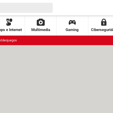
ps e Internet
Multimedia
Gaming
Cibersegurid
Videojuegos