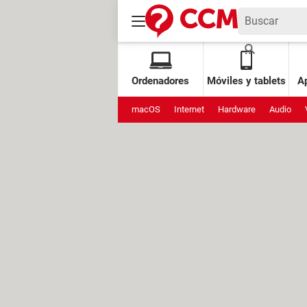
Ordenadores
Móviles y tablets
Ap
macOS
Internet
Hardware
Audio