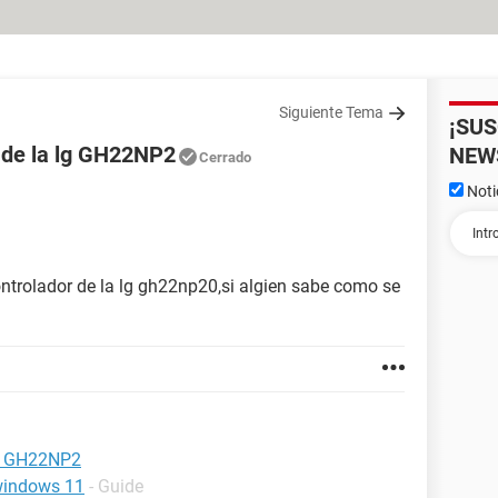
Siguiente Tema
¡SU
r de la lg GH22NP2
NEW
Cerrado
Noti
ontrolador de la lg gh22np20,si algien sabe como se
lg GH22NP2
 windows 11
- Guide