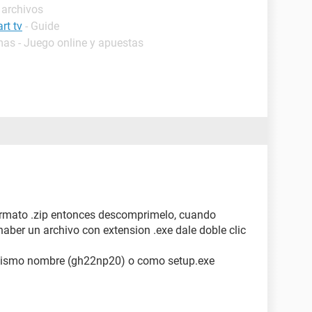
 archivos
rt tv
- Guide
mas - Juego online y apuestas
 formato .zip entonces descomprimelo, cuando
aber un archivo con extension .exe dale doble clic
 mismo nombre (gh22np20) o como setup.exe