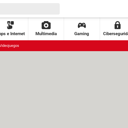
ps e Internet
Multimedia
Gaming
Cibersegurid
Videojuegos