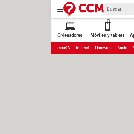
Ordenadores
Móviles y tablets
Ap
macOS
Internet
Hardware
Audio