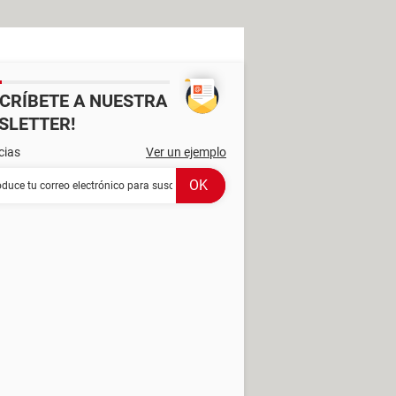
SCRÍBETE A NUESTRA
SLETTER!
cias
Ver un ejemplo