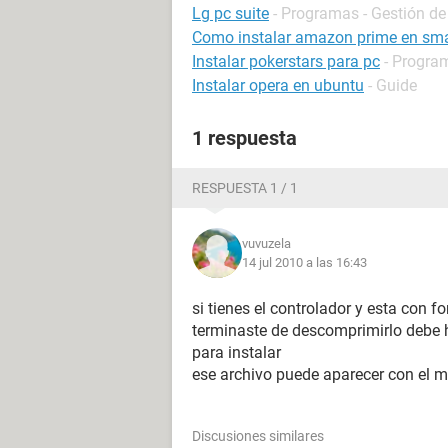
Lg pc suite
- Programas - Gestión de
Como instalar amazon prime en sma
Instalar pokerstars para pc
- Progra
Instalar opera en ubuntu
- Guide
1 respuesta
RESPUESTA 1 / 1
vuvuzela
14 jul 2010 a las 16:43
si tienes el controlador y esta con
terminaste de descomprimirlo debe h
para instalar
ese archivo puede aparecer con el
Discusiones similares