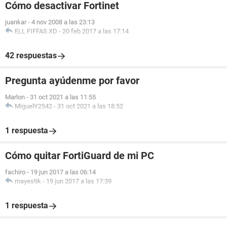
Cómo desactivar Fortinet
juankar
-
4 nov 2008 a las 23:13
ELL FIFFAS XD
-
20 feb 2017 a las 17:14
42 respuestas
Pregunta ayúdenme por favor
Marlon
-
31 oct 2021 a las 11:55
MiguelY2542
-
31 oct 2021 a las 18:52
1 respuesta
Cómo quitar FortiGuard de mi PC
fachiro
-
19 jun 2017 a las 06:14
mayestik
-
19 jun 2017 a las 17:39
1 respuesta