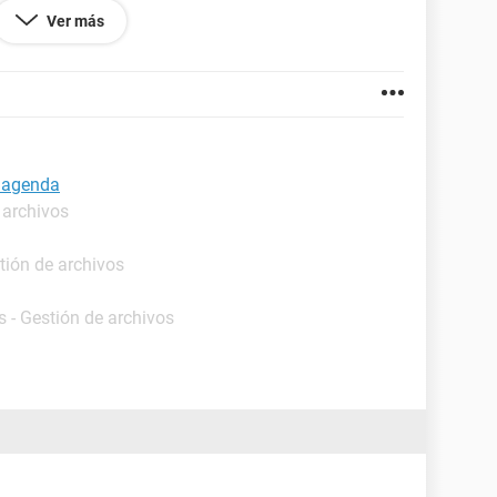
Ver más
ta los email.
a agenda
 archivos
tión de archivos
 - Gestión de archivos