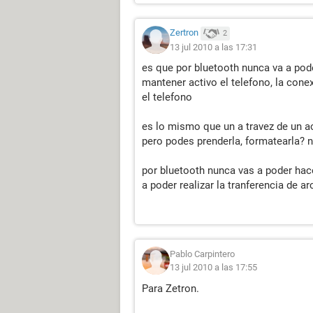
Zertron
2
13 jul 2010 a las 17:31
es que por bluetooth nunca va a poder
mantener activo el telefono, la con
el telefono
es lo mismo que un a travez de un a
pero podes prenderla, formatearla? n
por bluetooth nunca vas a poder hac
a poder realizar la tranferencia de 
Pablo Carpintero
13 jul 2010 a las 17:55
Para Zetron.