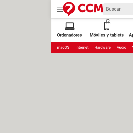
Ordenadores
Móviles y tablets
Ap
macOS
Internet
Hardware
Audio