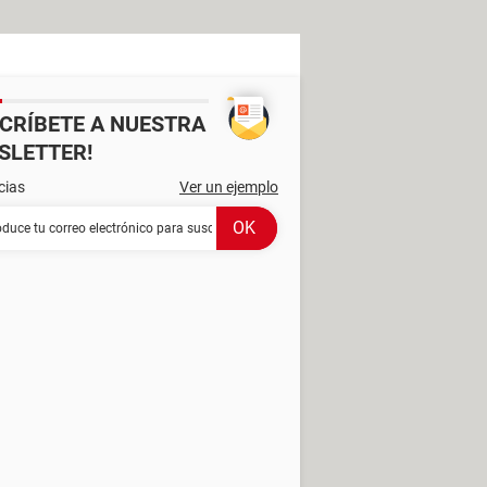
SCRÍBETE A NUESTRA
SLETTER!
cias
Ver un ejemplo