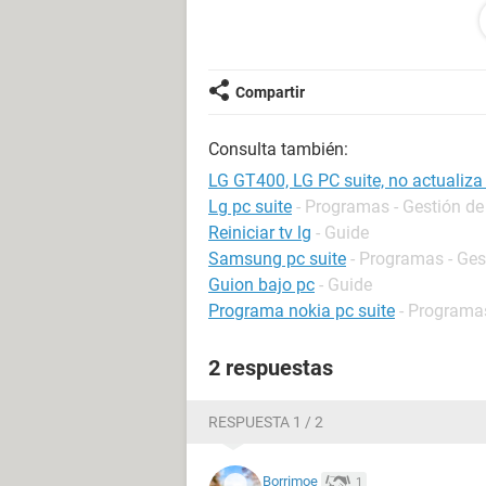
¿Alguien tiene una idea?
Y El servicio tecnico de LG no contes
Compartir
Gracias
Consulta también:
LG GT400, LG PC suite, no actualiz
Lg pc suite
- Programas - Gestión de
Reiniciar tv lg
- Guide
Samsung pc suite
- Programas - Ges
Guion bajo pc
- Guide
Programa nokia pc suite
- Programas
2 respuestas
RESPUESTA 1 / 2
Borrimoe
1