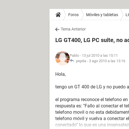
Foros
Móviles y tabletas
L
Tema Anterior
LG GT400, LG PC suite, no a
Pablo
- 13 jul 2010 a las 15:11
pepita -
3 ago 2010 a las 13:16
Hola,
tengo un GT 400 de LG y no puedo ac
el programa reconoce el telefono en 
respuesta es: "Fallo al conectar el t
telefono movil o no esta debidament
telefono móvil y vuelva a conectar 
conectado" lo que es una insensatez