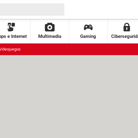
ps e Internet
Multimedia
Gaming
Cibersegurid
Videojuegos