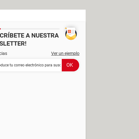
SCRÍBETE A NUESTRA
SLETTER!
cias
Ver un ejemplo