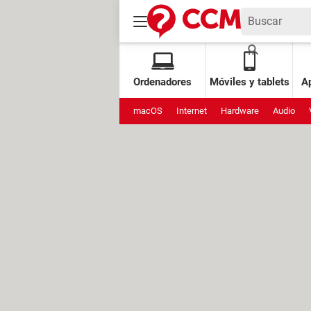
Ordenadores
Móviles y tablets
Ap
macOS
Internet
Hardware
Audio