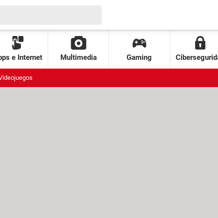
ps e Internet
Multimedia
Gaming
Cibersegurid
Videojuegos