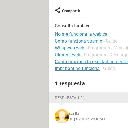
Compartir
Consulta también:
No me funciona la web ca,
Como funciona stremio
- Guide
Whapweb web
- Programas - Mensaj
Utorrent web
- Programas - Descarga
Como funciona la realidad aument
Impr pant no funciona
- Guide
1 respuesta
RESPUESTA 1 / 1
danilo
13 jul 2010 a las 01:40