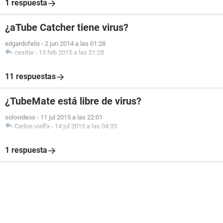
1 respuesta
¿aTube Catcher tiene virus?
edgardofelix
-
2 jun 2014 a las 01:28
cesitar
-
13 feb 2015 a las 21:28
11 respuestas
¿TubeMate está libre de virus?
solovideos
-
11 jul 2015 a las 22:01
Carlos-vialfa
-
14 jul 2015 a las 04:33
1 respuesta