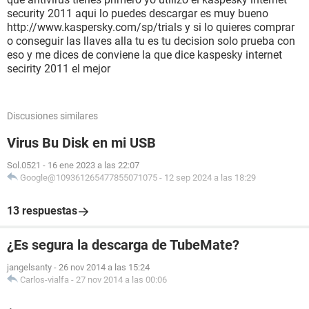
security 2011 aqui lo puedes descargar es muy bueno
http://www.kaspersky.com/sp/trials y si lo quieres comprar
o conseguir las llaves alla tu es tu decision solo prueba con
eso y me dices de conviene la que dice kaspesky internet
secirity 2011 el mejor
Discusiones similares
Virus Bu Disk en mi USB
Sol.0521
-
16 ene 2023 a las 22:07
Google@109361265477855071075
-
12 sep 2024 a las 18:29
13 respuestas
¿Es segura la descarga de TubeMate?
jangelsanty
-
26 nov 2014 a las 15:24
Carlos-vialfa
-
27 nov 2014 a las 00:06