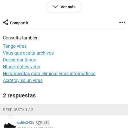
lo que he visto, deshabilitar los complementos de uno en
Ver más
uno, todos a la vez, he pasado el Avast, el Malwarebytes, he
desactivado por completo DEP (porque parecía que el error
venía por tenerlo activado pero no), he reestablecido la
Compartir
configuración de Internet Explorer...
Tengo Windows Vista y Explorer 8, por favor, échenme una
Consulta también:
mano
Tango virus
Virus que oculta archivos
Descargar tango
Ntuser.dat es virus
Herramientas para eliminar virus informaticos
Acrotray es un virus
2 respuestas
RESPUESTA 1 / 2
calito2425
650