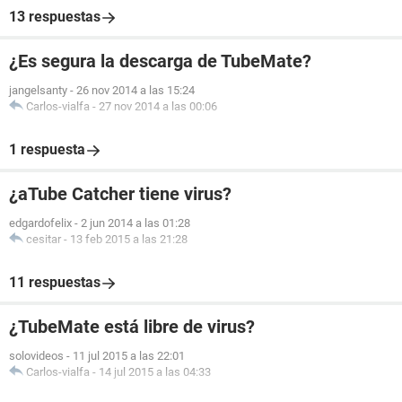
13 respuestas
¿Es segura la descarga de TubeMate?
jangelsanty
-
26 nov 2014 a las 15:24
Carlos-vialfa
-
27 nov 2014 a las 00:06
1 respuesta
¿aTube Catcher tiene virus?
edgardofelix
-
2 jun 2014 a las 01:28
cesitar
-
13 feb 2015 a las 21:28
11 respuestas
¿TubeMate está libre de virus?
solovideos
-
11 jul 2015 a las 22:01
Carlos-vialfa
-
14 jul 2015 a las 04:33