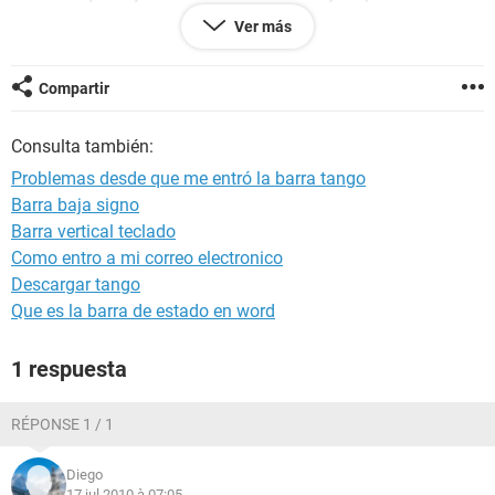
lo que he visto, deshabilitar los complementos de uno en
Ver más
uno, todos a la vez, he pasado el Avast, el Malwarebytes, he
desactivado por completo DEP (porque parecía que el error
venía por tenerlo activado pero no), he reestablecido la
Compartir
configuración de Internet Explorer...
Tengo Windows Vista y Explorer 8, por favor, échenme una
Consulta también:
mano
Problemas desde que me entró la barra tango
Barra baja signo
Barra vertical teclado
Como entro a mi correo electronico
Descargar tango
Que es la barra de estado en word
1 respuesta
RÉPONSE 1 / 1
Diego
17 jul 2010 à 07:05