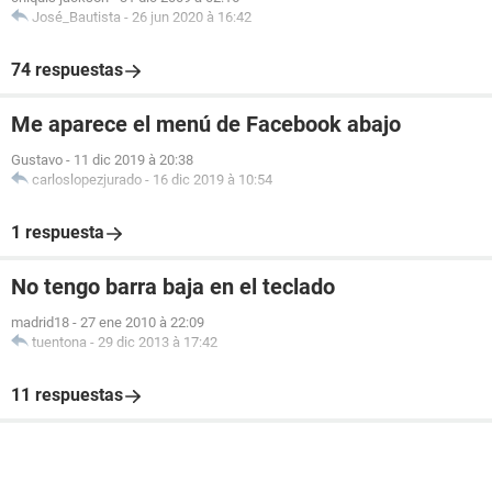
José_Bautista
-
26 jun 2020 à 16:42
74 respuestas
Me aparece el menú de Facebook abajo
Gustavo
-
11 dic 2019 à 20:38
carloslopezjurado
-
16 dic 2019 à 10:54
1 respuesta
No tengo barra baja en el teclado
madrid18
-
27 ene 2010 à 22:09
tuentona
-
29 dic 2013 à 17:42
11 respuestas