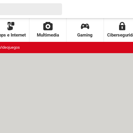
ps e Internet
Multimedia
Gaming
Cibersegurid
Videojuegos