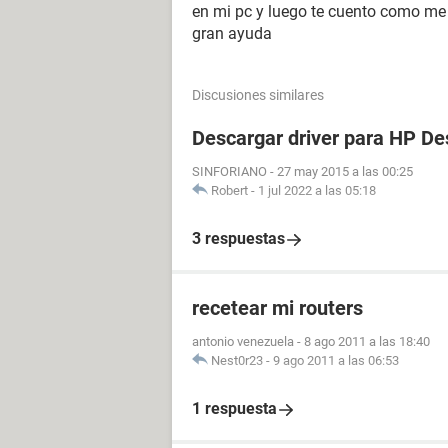
en mi pc y luego te cuento como me
gran ayuda
Discusiones similares
Descargar driver para HP De
SINFORIANO
-
27 may 2015 a las 00:25
Robert
-
1 jul 2022 a las 05:18
3 respuestas
recetear mi routers
antonio venezuela
-
8 ago 2011 a las 18:40
Nest0r23
-
9 ago 2011 a las 06:53
1 respuesta