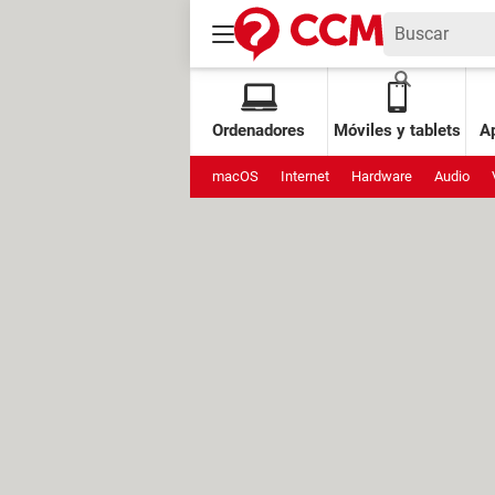
Ordenadores
Móviles y tablets
Ap
macOS
Internet
Hardware
Audio