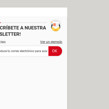
SCRÍBETE A NUESTRA
SLETTER!
cias
Ver un ejemplo