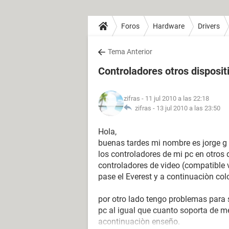
Foros
Hardware
Drivers
Tema Anterior
Controladores otros disposit
zifras
- 11 jul 2010 a las 22:18
zifras -
13 jul 2010 a las 23:50
Hola,
buenas tardes mi nombre es jorge g
los controladores de mi pc en otros
controladores de video (compatible v
pase el Everest y a continuaciòn col
por otro lado tengo problemas para 
pc al igual que cuanto soporta de m
acontinuaciòn enseño.