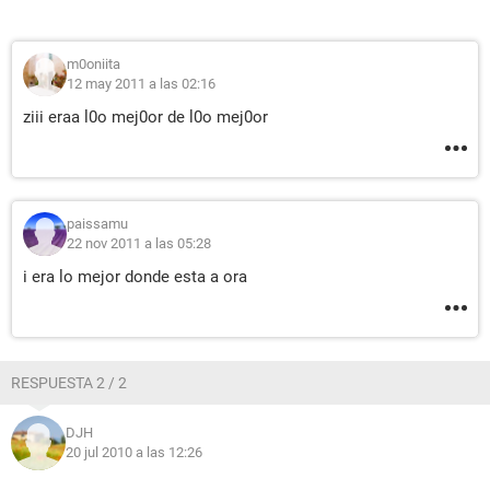
m0oniita
12 may 2011 a las 02:16
ziii eraa l0o mej0or de l0o mej0or
paissamu
22 nov 2011 a las 05:28
i era lo mejor donde esta a ora
RESPUESTA 2 / 2
DJH
20 jul 2010 a las 12:26