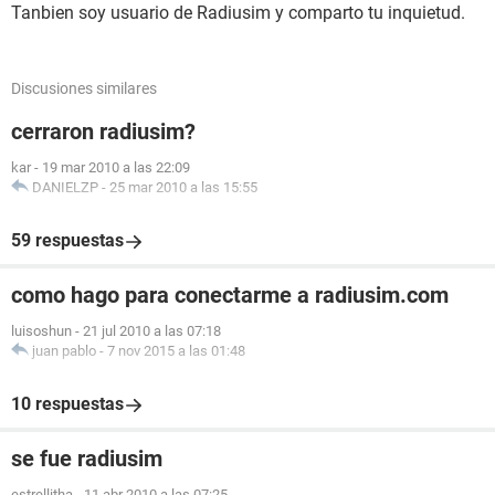
Tanbien soy usuario de Radiusim y comparto tu inquietud.
Discusiones similares
cerraron radiusim?
kar
-
19 mar 2010 a las 22:09
DANIELZP
-
25 mar 2010 a las 15:55
59 respuestas
como hago para conectarme a radiusim.com
luisoshun
-
21 jul 2010 a las 07:18
juan pablo
-
7 nov 2015 a las 01:48
10 respuestas
se fue radiusim
estrellitha
-
11 abr 2010 a las 07:25