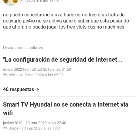
)
26 ago 2010 a las 16:35
at
com.mysql.jdbc.MysqlIO.secureAuth411(MysqlIO.java:4000)
no puedo conectarme ajava hace como tres dias trato de
at
activarlo pe4ro no se activa quiero saber que esta pasando
com.mysql.jdbc.MysqlIO.doHandshake(MysqlIO.java:1285)
que ahora no puedo jugar los free slots casino machines
at
com.mysql.jdbc.ConnectionImpl.createNewIO(ConnectionIm
pl.java:2186)
Discusiones similares
at com.mysql.jdbc.ConnectionImpl.<init>
(ConnectionImpl.java:787)
"La configuración de seguridad de internet...
at com.mysql.jdbc.JDBC4Connection.<init>
(JDBC4Connection.java:49)
edward922130
-
29 oct 2010 a las 01:53
at
mkharq
-
9 mar 2024 a las 05:20
sun.reflect.NativeConstructorAccessorImpl.newInstance0(Na
tive Method)
46 respuestas
at
Smart TV Hyundai no se conecta a Internet vía
sun.reflect.NativeConstructorAccessorImpl.newInstance(Unk
nown Source)
wifi
at
javierv2019
-
19 mar 2019 a las 22:40
sun.reflect.DelegatingConstructorAccessorImpl.newInstance(
Jorge
-
30 sep 2023 a las 13:31
Unknown Source)