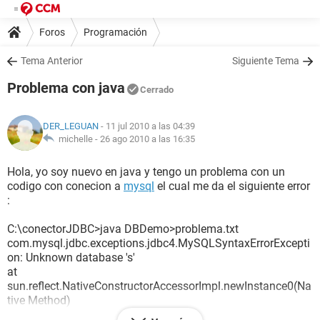
Foros
Programación
Tema Anterior
Siguiente Tema
Problema con java
Cerrado
DER_LEGUAN
- 11 jul 2010 a las 04:39
michelle -
26 ago 2010 a las 16:35
Hola, yo soy nuevo en java y tengo un problema con un
codigo con conecion a
mysql
el cual me da el siguiente error
:
C:\conectorJDBC>java DBDemo>problema.txt
com.mysql.jdbc.exceptions.jdbc4.MySQLSyntaxErrorExcepti
on: Unknown database 's'
at
sun.reflect.NativeConstructorAccessorImpl.newInstance0(Na
tive Method)