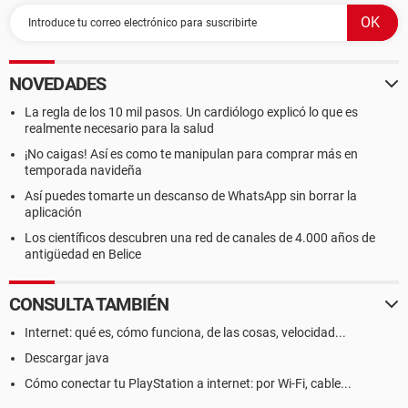
private static final String
dbClassName="com.mysql.jdbc.Driver";
NOVEDADES
private static final String
La regla de los 10 mil pasos. Un cardiólogo explicó lo que es
conn="jdbc:mysql://127.0.0.1/demo";
realmente necesario para la salud
¡No caigas! Así es como te manipulan para comprar más en
temporada navideña
public static void main (String[]args) throws
Así puedes tomarte un descanso de WhatsApp sin borrar la
ClassNotFoundException,
aplicación
Los científicos descubren una red de canales de 4.000 años de
SQLException,InstantiationException,IllegalAccessException
antigüedad en Belice
{
System.out.println ("Clase dle conector: " +dbClassName);
CONSULTA TAMBIÉN
Internet: qué es, cómo funciona, de las cosas, velocidad...
Descargar java
Cómo conectar tu PlayStation a internet: por Wi-Fi, cable...