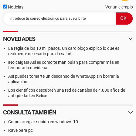
[ Sistema ]
Noticias
Ver un ejemplo
Propiedades del Sistema:
Tipo de arranque Botón marcha/parada
--------[ CPUID ]-----------------------------------------------------------------------------------
--------------------
NOVEDADES
La regla de los 10 mil pasos. Un cardiólogo explicó lo que es
(CPUID) Propiedades:
realmente necesario para la salud
(CPUID) Fabricante AuthenticAMD
(CPUID) Nombre de la CPU AMD Sempron(tm) Processor
¡No caigas! Así es como te manipulan para comprar más en
3000+
temporada navideña
(CPUID) Revisión 00040FF2h
Así puedes tomarte un descanso de WhatsApp sin borrar la
(CPUID) Revisión extendida 00040FF2h
aplicación
Identificador de la plataforma 00h (Desconocido)
Los científicos descubren una red de canales de 4.000 años de
(IA) Número de serie de la CPU Desconocido
antigüedad en Belice
Unidades HTT / CMP 0 / 0
Juego de instrucciones:
CONSULTA TAMBIÉN
Extensión de 64 bitsx86 (AMD64, EM64T) Soportado
Alternate Instruction Set No soportado
Como arreglar sonido en windows 10
AMD 3DNow! Soportado
Rave para pc
AMD 3DNow! Professional Soportado