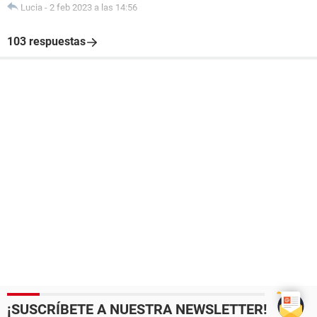
Lucia
-
2 feb 2023 a las 14:56
Dispositivos:
Dispositivos USB Dispositivo compuesto USB
103 respuestas
Dispositivos USB Dispositivo de almacenamiento masivo
USB
Dispositivos USB ZTE HS-USB Diagnostics Interface (COM3)
Dispositivos USB ZTE HS-USB NMEA Device (COM4)
Dispositivos USB ZTE Proprietary HS-USB Modem
--------[ DMI ]---------------------------------------------------------------------------------------
------------------
[ BIOS ]
Propiedades de la BIOS:
Tamaño 64 KB
Dispositivos de arranque Floppy Disk, Hard Disk
Funciones disponibles Desconocido
Standards soportados DMI
Posibilidades de expansión Desconocido
¡SUSCRÍBETE A NUESTRA NEWSLETTER!