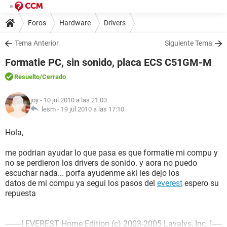
Foros
Hardware
Drivers
Tema Anterior
Siguiente Tema
Formatie PC, sin sonido, placa ECS C51GM-M
Resuelto
/Cerrado
joy
- 10 jul 2010 a las 21:03
lesm -
19 jul 2010 a las 17:10
Hola,
me podrian ayudar lo que pasa es que formatie mi compu y
no se perdieron los drivers de sonido. y aora no puedo
escuchar nada... porfa ayudenme aki les dejo los
datos de mi compu ya segui los pasos del
everest
espero su
repuesta
--------[ EVEREST Home Edition (c) 2003-2005 Lavalys, Inc. ]-----