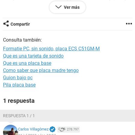
-------------------------------------------------------
Ver más
Versión EVEREST v2.20.405/es
Sitio Web
http://www.lavalys.com/
Compartir
Tipo de informe Asistente de informes
Ordenador PERSONAL-E9E0D4
Consulta también:
Generador luis
Sistema operativo Microsoft Windows XP Professional
Formatie PC, sin sonido, placa ECS C51GM-M
5.1.2600 (WinXP Retail)
Que es una tarjeta de sonido
Fecha 2010-07-10
Que es una placa base
Hora 12:49
Como saber que placa madre tengo
Guion bajo pc
--------[ Resumen ]------------------------------------------------------------------------------
Pila placa base
-----------------------
1 respuesta
Ordenador:
Sistema operativo Microsoft Windows XP Professional
Service Pack del Sistema Operativo Service Pack 2
RESPUESTA 1 / 1
DirectX 4.09.00.0904 (DirectX 9.0c)
Nombre del sistema PERSONAL-E9E0D4
Carlos Villagómez
278.797
Nombre de usuario luis