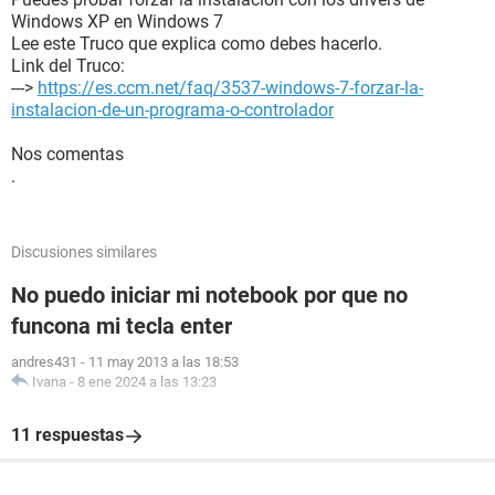
Windows XP en Windows 7
Lee este Truco que explica como debes hacerlo.
Link del Truco:
--->
https://es.ccm.net/faq/3537-windows-7-forzar-la-
instalacion-de-un-programa-o-controlador
Nos comentas
.
Discusiones similares
No puedo iniciar mi notebook por que no
funcona mi tecla enter
andres431
-
11 may 2013 a las 18:53
Ivana
-
8 ene 2024 a las 13:23
11 respuestas