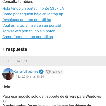
Consulta también:
Hola tengo un portatil hp Ze 5357 LA
Como poner guión bajo en laptop hp
Desbloquear raton portatil hp
Cual es la tecla insert en un portátil
Activar wifi portátil hp sin botón
Como formatear un portatil hp
1 respuesta
RESPUESTA 1 / 1
Carlos Villagómez
278.797
11 jul 2010 a las 18:24
Hola
Para ese modelo solo dan soporte de drivers para Windows
XP
Puedes probar forzar la instalación con los drivers de