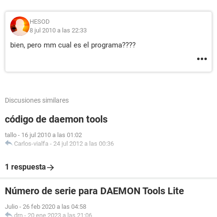
HESOD
8 jul 2010 a las 22:33
bien, pero mm cual es el programa????
Discusiones similares
código de daemon tools
tallo
-
16 jul 2010 a las 01:02
Carlos-vialfa
-
24 jul 2012 a las 00:36
1 respuesta
Número de serie para DAEMON Tools Lite
Julio
-
26 feb 2020 a las 04:58
drn
-
20 ene 2023 a las 21:06