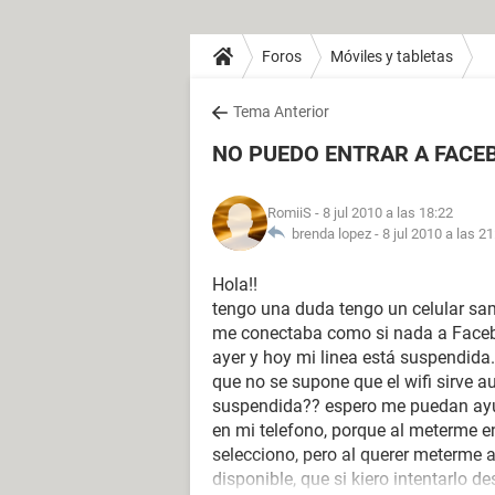
Foros
Móviles y tabletas
Tema Anterior
NO PUEDO ENTRAR A FACEB
RomiiS
- 8 jul 2010 a las 18:22
brenda lopez -
8 jul 2010 a las 21
Hola!!
tengo una duda tengo un celular sam
me conectaba como si nada a Faceboo
ayer y hoy mi linea está suspendida.
que no se supone que el wifi sirve a
suspendida?? espero me puedan ayud
en mi telefono, porque al meterme en
selecciono, pero al querer meterme a
disponible, que si kiero intentarlo 