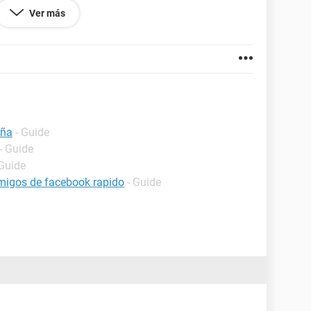
Ver más
eña
- Guide
- Guide
 Guide
migos de facebook rapido
- Guide