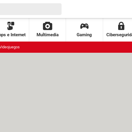
ps e Internet
Multimedia
Gaming
Cibersegurid
Videojuegos