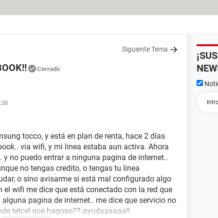
Siguiente Tema
¡SU
OOK!!
NEW
Cerrado
Noti
:38
sung tocco, y está en plan de renta, hace 2 días
k.. via wifi, y mi linea estaba aun activa. Ahora
. y no puedo entrar a ninguna pagina de internet..
unque no tengas credito, o tengas tu linea
ar, o sino avisarme si está mal configurado algo
 el wifi me dice que está conectado con la red que
 alguna pagina de internet.. me dice que servicio no
desde telcel que hagooo?? ayudaaaaaa!!