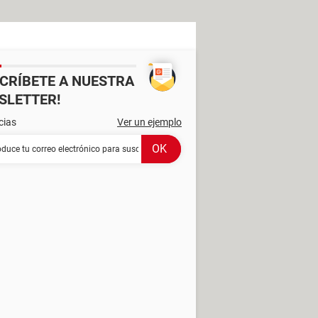
SCRÍBETE A NUESTRA
SLETTER!
cias
Ver un ejemplo