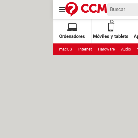
Ordenadores
Móviles y tablets
Ap
macOS
Internet
Hardware
Audio