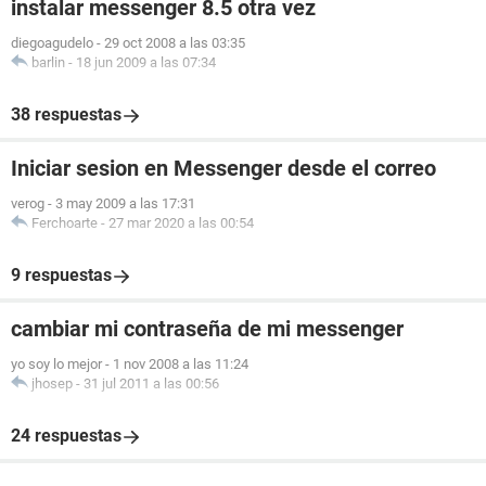
instalar messenger 8.5 otra vez
diegoagudelo
-
29 oct 2008 a las 03:35
barlin
-
18 jun 2009 a las 07:34
38 respuestas
Iniciar sesion en Messenger desde el correo
verog
-
3 may 2009 a las 17:31
Ferchoarte
-
27 mar 2020 a las 00:54
9 respuestas
cambiar mi contraseña de mi messenger
yo soy lo mejor
-
1 nov 2008 a las 11:24
jhosep
-
31 jul 2011 a las 00:56
24 respuestas