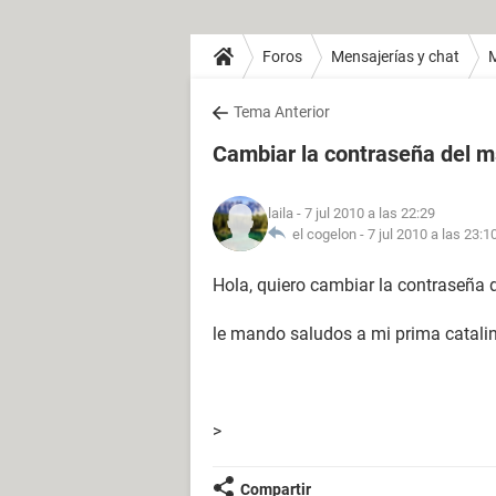
Foros
Mensajerías y chat
Tema Anterior
Cambiar la contraseña del 
laila
- 7 jul 2010 a las 22:29
el cogelon -
7 jul 2010 a las 23:1
Hola, quiero cambiar la contraseña 
le mando saludos a mi prima catali
>
Compartir