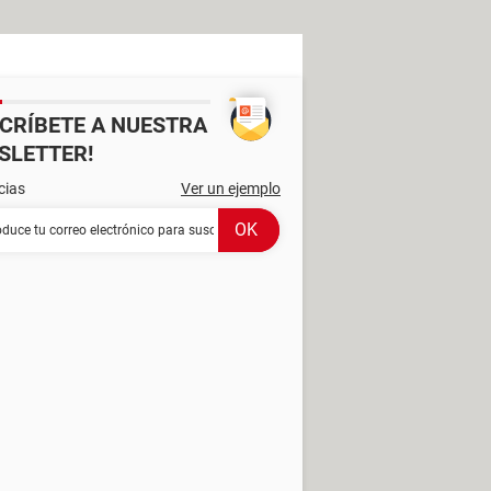
SCRÍBETE A NUESTRA
SLETTER!
cias
Ver un ejemplo