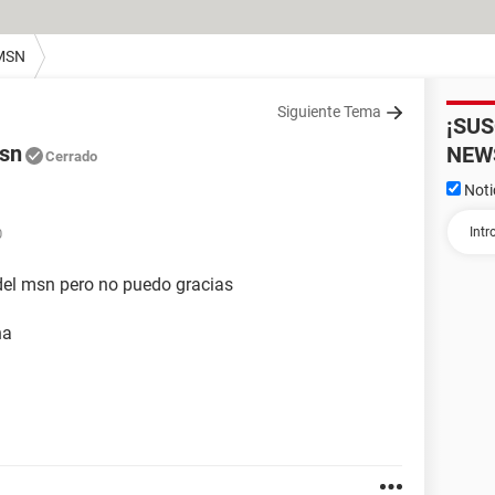
MSN
Siguiente Tema
¡SU
msn
NEW
Cerrado
Noti
0
del msn pero no puedo gracias
na