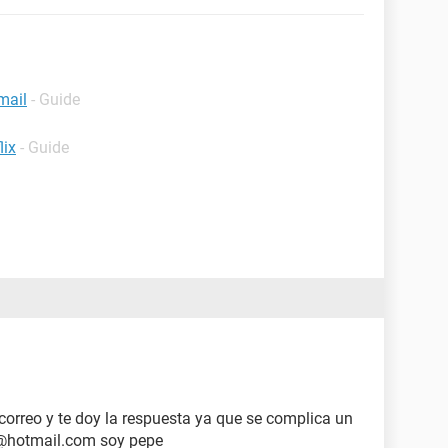
mail
- Guide
lix
- Guide
orreo y te doy la respuesta ya que se complica un
08@hotmail.com soy pepe