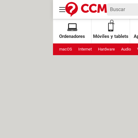
Ordenadores
Móviles y tablets
Ap
macOS
Internet
Hardware
Audio