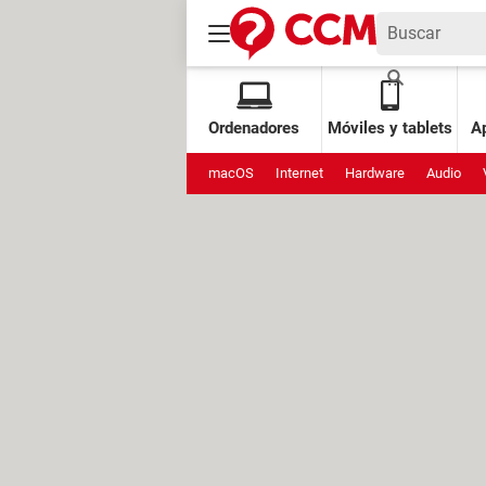
Ordenadores
Móviles y tablets
Ap
macOS
Internet
Hardware
Audio