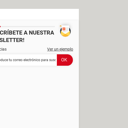
SCRÍBETE A NUESTRA
SLETTER!
cias
Ver un ejemplo