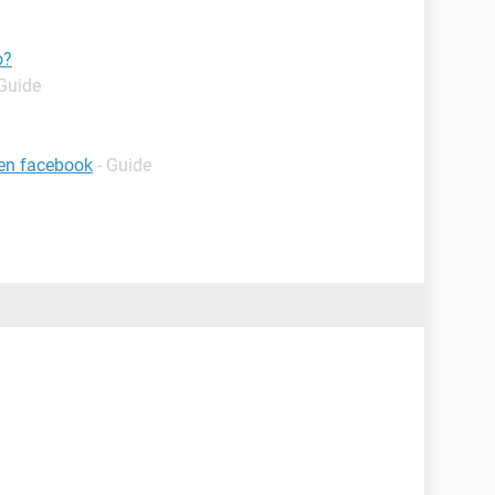
o?
 Guide
 en facebook
- Guide