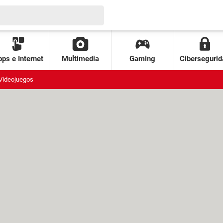
ps e Internet
Multimedia
Gaming
Cibersegurid
Videojuegos