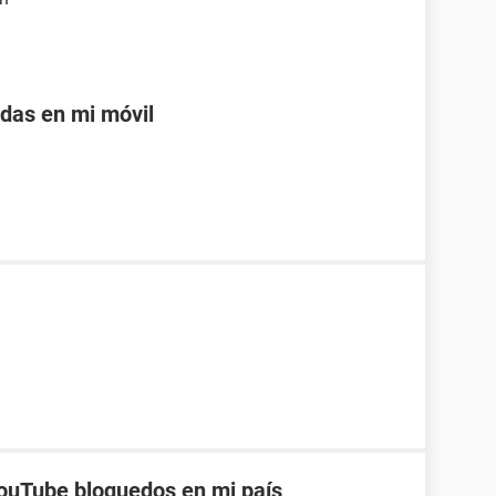
adas en mi móvil
ouTube bloquedos en mi país