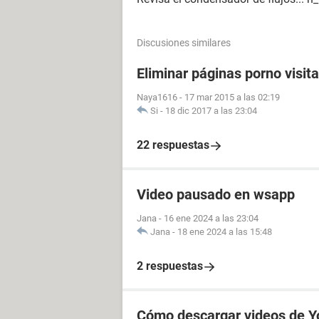
Discusiones similares
Eliminar páginas porno visit
Naya1616
-
17 mar 2015 a las 02:19
Si
-
18 dic 2017 a las 23:04
22 respuestas
Video pausado en wsapp
Jana
-
16 ene 2024 a las 23:04
Jana
-
18 ene 2024 a las 15:48
2 respuestas
Cómo descargar videos de Y