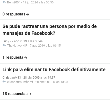
Bem2004
-
19 jul 2024 a las 00:56
0 respuestas
Se pude rastrear una persona por medio de
mensajes de Facebook?
Lucy
-
7 ago 2019 a las 05:44
TheNetworkIP
-
7 ago 2019 a las 06:15
1 respuesta
Link para eliminar tu Facebook definitivamente
ChristianM33
-
28 abr 2009 a las 19:37
eliasasumumbami
-
20 ene 2018 a las 13:23
18 respuestas