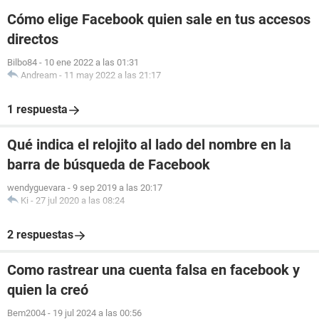
Cómo elige Facebook quien sale en tus accesos
directos
Bilbo84
-
10 ene 2022 a las 01:31
Andream
-
11 may 2022 a las 21:17
1 respuesta
Qué indica el relojito al lado del nombre en la
barra de búsqueda de Facebook
wendyguevara
-
9 sep 2019 a las 20:17
Ki
-
27 jul 2020 a las 08:24
2 respuestas
Como rastrear una cuenta falsa en facebook y
quien la creó
Bem2004
-
19 jul 2024 a las 00:56