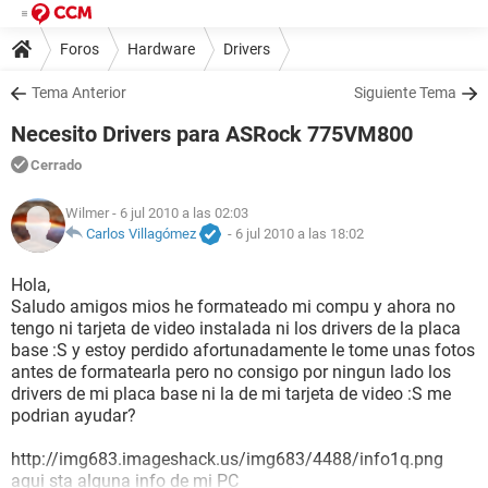
Foros
Hardware
Drivers
Tema Anterior
Siguiente Tema
Necesito Drivers para ASRock 775VM800
Cerrado
Wilmer
- 6 jul 2010 a las 02:03
Carlos Villagómez
-
6 jul 2010 a las 18:02
Hola,
Saludo amigos mios he formateado mi compu y ahora no
tengo ni tarjeta de video instalada ni los drivers de la placa
base :S y estoy perdido afortunadamente le tome unas fotos
antes de formatearla pero no consigo por ningun lado los
drivers de mi placa base ni la de mi tarjeta de video :S me
podrian ayudar?
http://img683.imageshack.us/img683/4488/info1q.png
aqui sta alguna info de mi PC