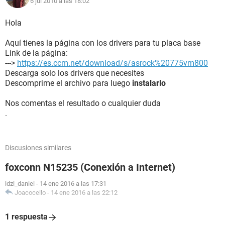
6 jul 2010 a las 18:02
Hola
Aquí tienes la página con los drivers para tu placa base
Link de la página:
--->
https://es.ccm.net/download/s/asrock%20775vm800
Descarga solo los drivers que necesites
Descomprime el archivo para luego
instalarlo
Nos comentas el resultado o cualquier duda
.
Discusiones similares
foxconn N15235 (Conexión a Internet)
ldzl_daniel
-
14 ene 2016 a las 17:31
Joacocello
-
14 ene 2016 a las 22:12
1 respuesta