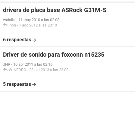
drivers de placa base ASRock G31M-S
waisito
-
11 may 2010 a las 02:08
jhon
-
1 ago 2012 a las 23:10
6 respuestas
Driver de sonido para foxconn n15235
JNR
-
10 abr 2011 a las 02:16
WINEDRO
-
23 oct 2013 a las 23:03
5 respuestas