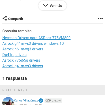
Ver más
http://img80.imageshack.us/img80/3160/info2l.png aqui
esta mi video
Compartir
Ayudenme porfa q si mi padre se entera q le falta todo esto
me mata :(
Consulta también:
Necesito Drivers para ASRock 775VM800
Asrock g41m-vs3 drivers windows 10
Asrock h61m-vg3 drivers
Dg41rq drivers
Asrock 775i65g drivers
Asrock g41m-vs3 drivers
1 respuesta
RESPUESTA 1 / 1
Carlos Villagómez
278.797