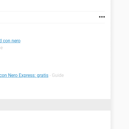
d con nero
de
on Nero Express: gratis
- Guide