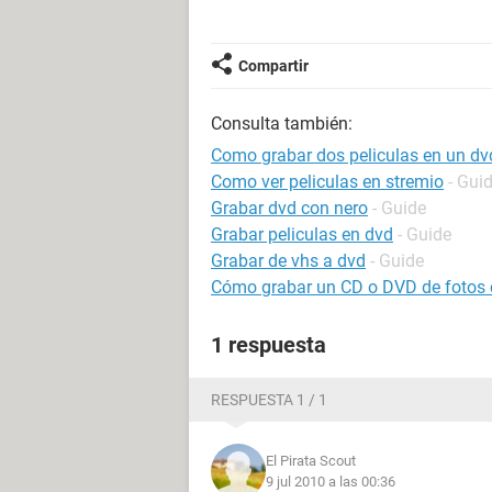
Compartir
Consulta también:
Como grabar dos peliculas en un dv
Como ver peliculas en stremio
- Gui
Grabar dvd con nero
- Guide
Grabar peliculas en dvd
- Guide
Grabar de vhs a dvd
- Guide
Cómo grabar un CD o DVD de fotos c
1 respuesta
RESPUESTA 1 / 1
El Pirata Scout
9 jul 2010 a las 00:36