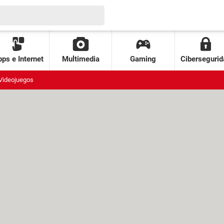
ps e Internet
Multimedia
Gaming
Cibersegurid
Videojuegos