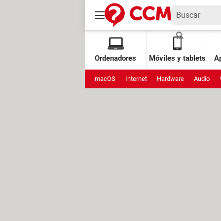
Ordenadores
Móviles y tablets
Ap
macOS
Internet
Hardware
Audio