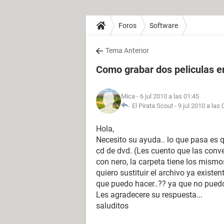
Foros
Software
Tema Anterior
Como grabar dos peliculas e
Mica
- 6 jul 2010 a las 01:45
El Pirata Scout -
9 jul 2010 a las 
Hola,
Necesito su ayuda.. lo que pasa es q
cd de dvd. (Les cuento que las conve
con nero, la carpeta tiene los mismo
quiero sustituir el archivo ya existent
que puedo hacer..?? ya que no puedo
Les agradecere su respuesta...
saluditos