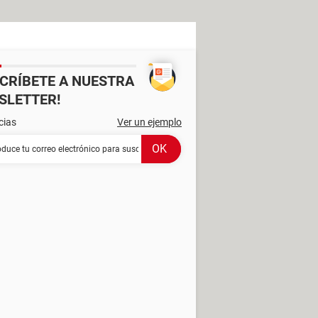
SCRÍBETE A NUESTRA
SLETTER!
cias
Ver un ejemplo