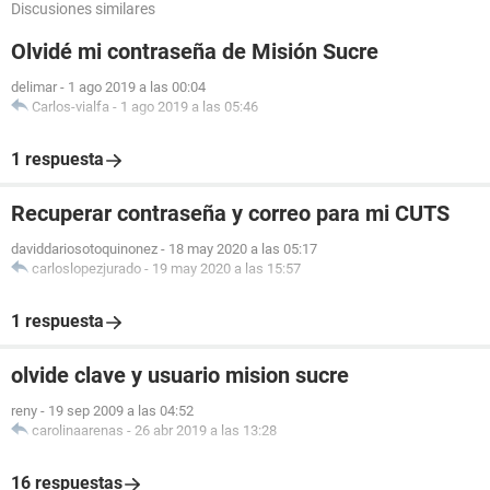
Discusiones similares
Olvidé mi contraseña de Misión Sucre
delimar
-
1 ago 2019 a las 00:04
Carlos-vialfa
-
1 ago 2019 a las 05:46
1 respuesta
Recuperar contraseña y correo para mi CUTS
daviddariosotoquinonez
-
18 may 2020 a las 05:17
carloslopezjurado
-
19 may 2020 a las 15:57
1 respuesta
olvide clave y usuario mision sucre
reny
-
19 sep 2009 a las 04:52
carolinaarenas
-
26 abr 2019 a las 13:28
16 respuestas