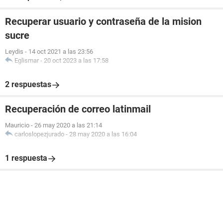
Recuperar usuario y contraseña de la mision
sucre
Leydis
-
14 oct 2021 a las 23:56
Eglismar
-
20 oct 2023 a las 17:58
2 respuestas
Recuperación de correo latinmail
Mauricio
-
26 may 2020 a las 21:14
carloslopezjurado
-
28 may 2020 a las 16:04
1 respuesta