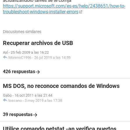
actualizandolo talves se te corrija
https://support.microsoft.com/es-es/help/2438651/how-to-
troubleshoot-windows-installer-errors
Discusiones similares
Recuperar archivos de USB
Axl
-
25 feb 2009 a las 16:22
MorenoC1996
-
26 jul 2019 a las 14:59
426 respuestas
MS DOS, no reconoce comandos de Windows
Gabo
-
16 oct 2011 a las 21:44
toscano
-
3 may 2019 a las 17:38
39 respuestas
Utilice comando netstat -an,verifica puertos