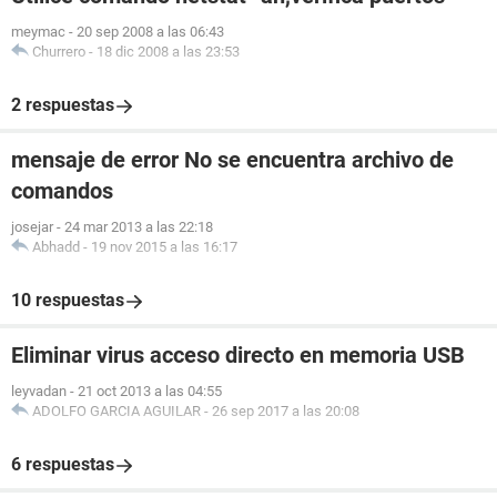
meymac
-
20 sep 2008 a las 06:43
Churrero
-
18 dic 2008 a las 23:53
2 respuestas
mensaje de error No se encuentra archivo de
comandos
josejar
-
24 mar 2013 a las 22:18
Abhadd
-
19 nov 2015 a las 16:17
10 respuestas
Eliminar virus acceso directo en memoria USB
leyvadan
-
21 oct 2013 a las 04:55
ADOLFO GARCIA AGUILAR
-
26 sep 2017 a las 20:08
6 respuestas