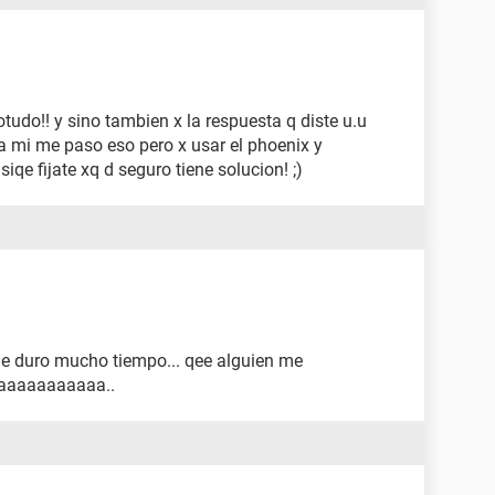
lotudo!! y sino tambien x la respuesta q diste u.u
q a mi me paso eso pero x usar el phoenix y
asiqe fijate xq d seguro tiene solucion! ;)
 me duro mucho tiempo... qee alguien me
aaaaaaaaaaaaaa..