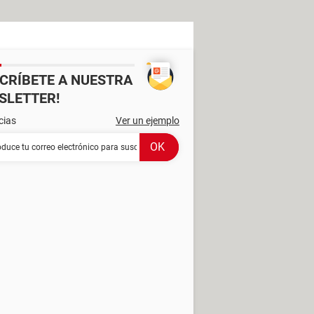
SCRÍBETE A NUESTRA
SLETTER!
cias
Ver un ejemplo