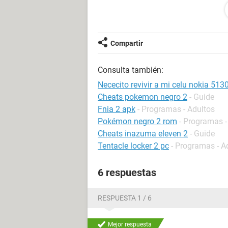
Compartir
Consulta también:
Nececito revivir a mi celu nokia 513
Cheats pokemon negro 2
- Guide
Fnia 2 apk
- Programas - Adultos
Pokémon negro 2 rom
- Programas -
Cheats inazuma eleven 2
- Guide
Tentacle locker 2 pc
- Programas - A
6 respuestas
RESPUESTA 1 / 6
Mejor respuesta