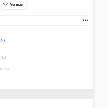
Ver más
0c-2
 Rol
dultos