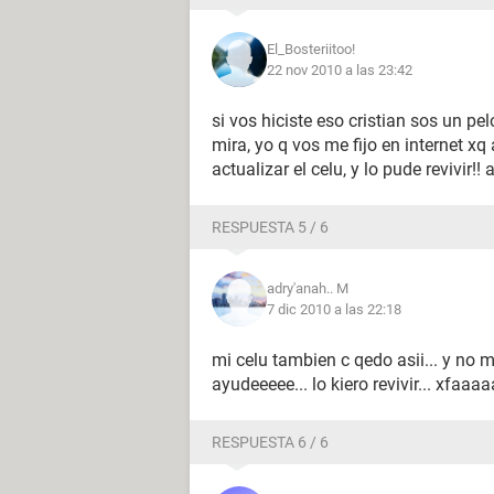
El_Bosteriitoo!
22 nov 2010 a las 23:42
si vos hiciste eso cristian sos un pe
mira, yo q vos me fijo en internet x
actualizar el celu, y lo pude revivir!! 
RESPUESTA 5 / 6
adry'anah.. M
7 dic 2010 a las 22:18
mi celu tambien c qedo asii... y no
ayudeeeee... lo kiero revivir... xfa
RESPUESTA 6 / 6