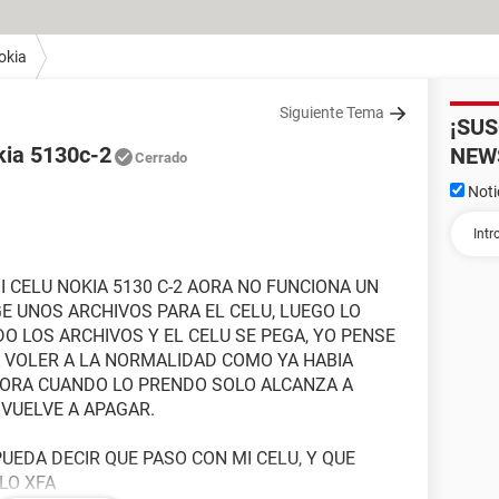
okia
Siguiente Tema
¡SU
okia 5130c-2
NEW
Cerrado
Noti
I CELU NOKIA 5130 C-2 AORA NO FUNCIONA UN
E UNOS ARCHIVOS PARA EL CELU, LUEGO LO
O LOS ARCHIVOS Y EL CELU SE PEGA, YO PENSE
A VOLER A LA NORMALIDAD COMO YA HABIA
HORA CUANDO LO PRENDO SOLO ALCANZA A
 VUELVE A APAGAR.
PUEDA DECIR QUE PASO CON MI CELU, Y QUE
LO XFA