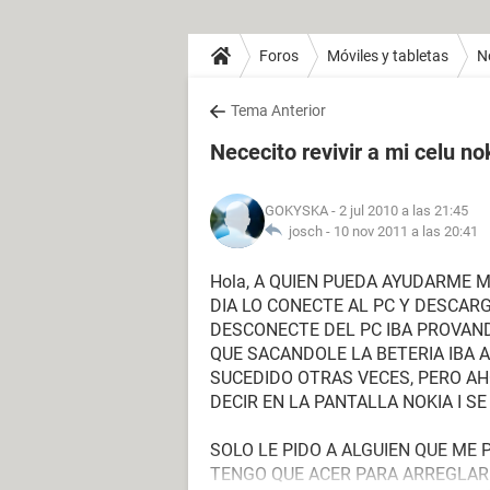
Foros
Móviles y tabletas
N
Tema Anterior
Nececito revivir a mi celu n
GOKYSKA
- 2 jul 2010 a las 21:45
josch -
10 nov 2011 a las 20:41
Hola, A QUIEN PUEDA AYUDARME M
DIA LO CONECTE AL PC Y DESCARG
DESCONECTE DEL PC IBA PROVAND
QUE SACANDOLE LA BETERIA IBA 
SUCEDIDO OTRAS VECES, PERO A
DECIR EN LA PANTALLA NOKIA I SE
SOLO LE PIDO A ALGUIEN QUE ME 
TENGO QUE ACER PARA ARREGLAR