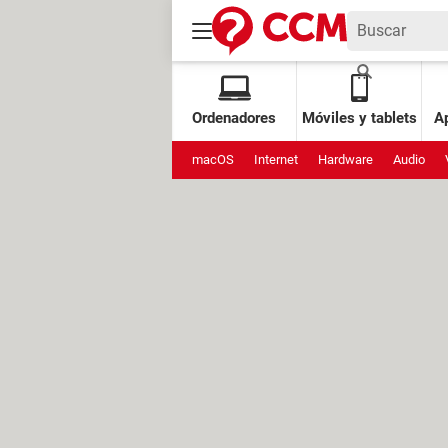
Ordenadores
Móviles y tablets
Ap
macOS
Internet
Hardware
Audio