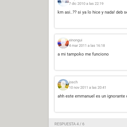
7 dic 2010 a las 22:19
km asi..?? si ya lo hice y nada! deb 
xinongui
4 mar 2011 a las 16:18
a mi tampoko me funciono
josch
10 nov 2011 a las 20:41
ahh este emmanuel es un ignorante 
RESPUESTA 4 / 6