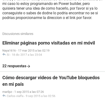
mi caso lo estoy programando en Power builder, pero
quisiera tener una idea de como hacerlo, por favor si ya lo
conseguiste o sabes de dodne lo podria encontrar no se si
podrias proporcionarme la direccion o el link por favor.
Discusiones similares
Eliminar páginas porno visitadas en mi móvil
Naya1616
-
17 mar 2015 a las 02:19
Si
-
18 dic 2017 a las 23:04
22 respuestas
Cómo descargar videos de YouTube bloquedos
en mi país
marilpz
-
1 sep 2015 a las 07:26
Carlos-vialfa
-
9 sep 2015 a las 02:56