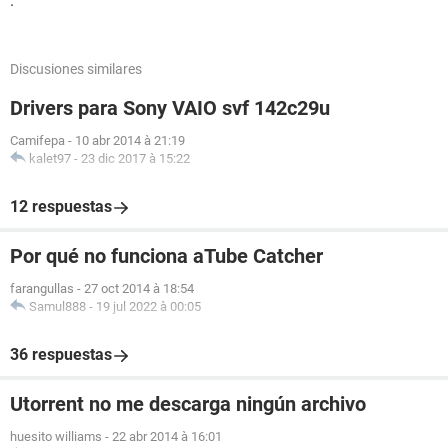
.
Discusiones similares
Drivers para Sony VAIO svf 142c29u
Camifepa
-
10 abr 2014 à 21:19
kalet97
-
23 dic 2017 à 15:22
12 respuestas
Por qué no funciona aTube Catcher
farangullas
-
27 oct 2014 à 18:54
Samul888
-
19 jul 2022 à 00:05
36 respuestas
Utorrent no me descarga ningún archivo
huesito williams
-
22 abr 2014 à 16:01