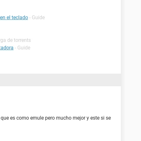
en el teclado
- Guide
ga de torrents
tadora
- Guide
51 que es como emule pero mucho mejor y este si se