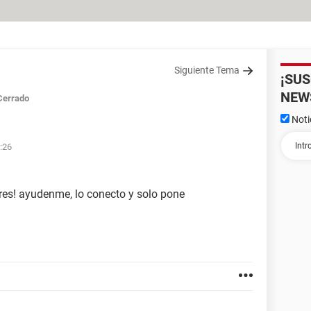
Siguiente Tema
¡SU
NEW
Cerrado
Noti
2:26
ares! ayudenme, lo conecto y solo pone