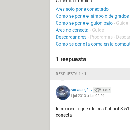
Consulta también:
Ares solo pone conectado
Como se pone el simbolo de grados 
Como se pone el guion bajo
- Guide
Ares no conecta
- Guide
Descargar ares
- Programas - Descar
Como se pone la coma en la compu
1 respuesta
RESPUESTA 1 / 1
zamarang24v
1.018
1 jul 2010 a las 02:26
te aconsejo que utilices L'phant 3.
conecta