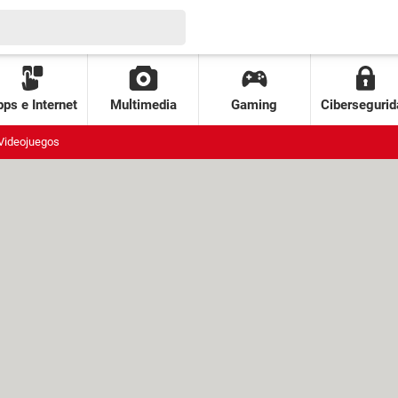
ps e Internet
Multimedia
Gaming
Cibersegurid
Videojuegos