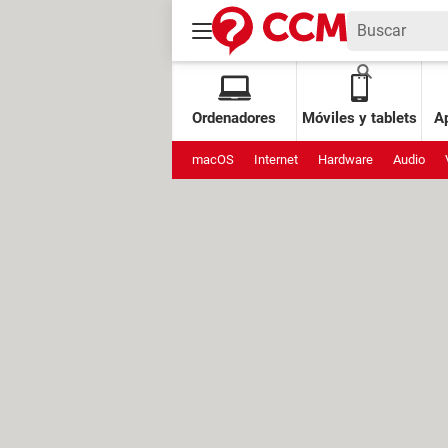
Ordenadores
Móviles y tablets
Ap
macOS
Internet
Hardware
Audio