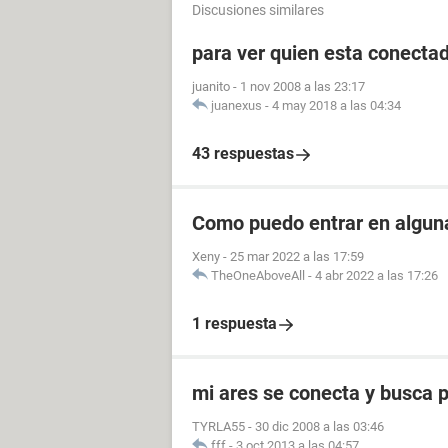
Discusiones similares
para ver quien esta conectad
juanito
-
1 nov 2008 a las 23:17
juanexus
-
4 may 2018 a las 04:34
43 respuestas
Como puedo entrar en alguna
Xeny
-
25 mar 2022 a las 17:59
TheOneAboveAll
-
4 abr 2022 a las 17:26
1 respuesta
mi ares se conecta y busca 
TYRLA55
-
30 dic 2008 a las 03:46
fff
-
3 oct 2013 a las 04:57