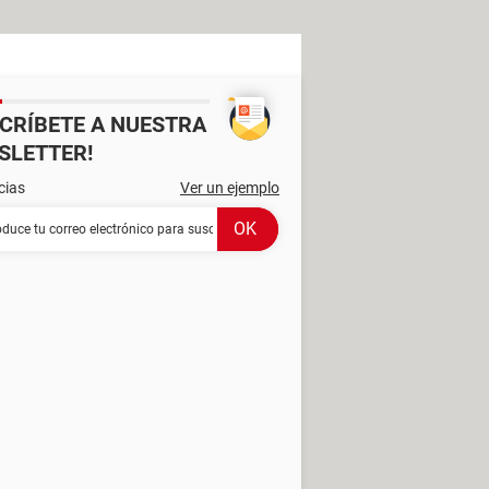
SCRÍBETE A NUESTRA
SLETTER!
cias
Ver un ejemplo