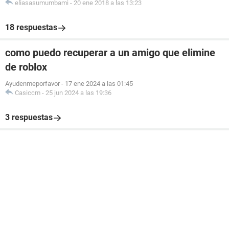
eliasasumumbami
-
20 ene 2018 a las 13:23
18 respuestas
como puedo recuperar a un amigo que elimine
de roblox
Ayudenmeporfavor
-
17 ene 2024 a las 01:45
Casiccm
-
25 jun 2024 a las 19:36
3 respuestas