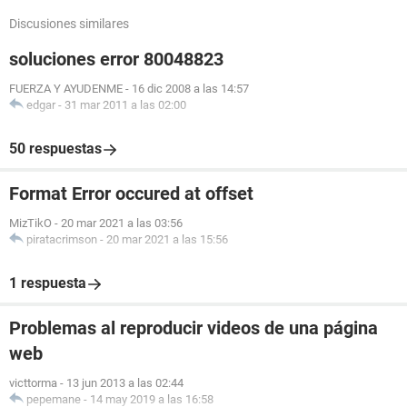
Discusiones similares
soluciones error 80048823
FUERZA Y AYUDENME
-
16 dic 2008 a las 14:57
edgar
-
31 mar 2011 a las 02:00
50 respuestas
Format Error occured at offset
MizTikO
-
20 mar 2021 a las 03:56
piratacrimson
-
20 mar 2021 a las 15:56
1 respuesta
Problemas al reproducir videos de una página
web
victtorma
-
13 jun 2013 a las 02:44
pepemane
-
14 may 2019 a las 16:58