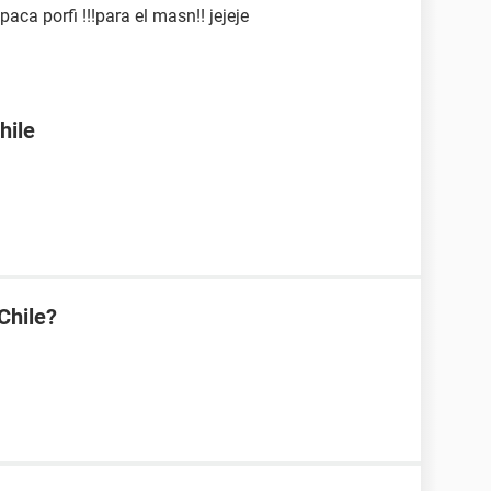
aca porfi !!!para el masn!! jejeje
hile
Chile?