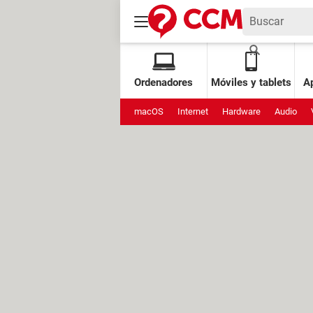
Ordenadores
Móviles y tablets
Ap
macOS
Internet
Hardware
Audio