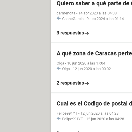
Quiero saber a qué parte de
carmencita
-
14 abr 2020 a las 04:38
ChaneGarcia
-
9 sep 2024 a las 01:14
3 respuestas
A qué zona de Caracas perte
Olga
-
10 jun 2020 a las 17:04
Olga
-
12 jun 2020 a las 00:02
2 respuestas
Cual es el Codigo de postal 
Felipe991YT
-
12 jun 2020 a las 04:28
Felipe991YT
-
12 jun 2020 a las 04:28