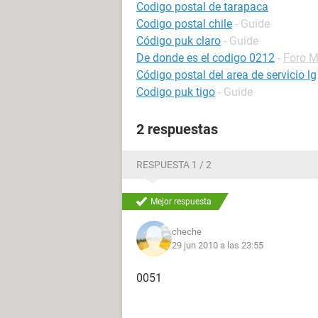
Codigo postal de tarapaca
Codigo postal chile
- Guide
Código puk claro
- Guide
De donde es el codigo 0212
-
Foro 
Código postal del area de servicio lg
Codigo puk tigo
- Guide
2 respuestas
RESPUESTA 1 / 2
Mejor respuesta
cheche
29 jun 2010 a las 23:55
0051