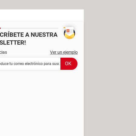
SCRÍBETE A NUESTRA
SLETTER!
cias
Ver un ejemplo