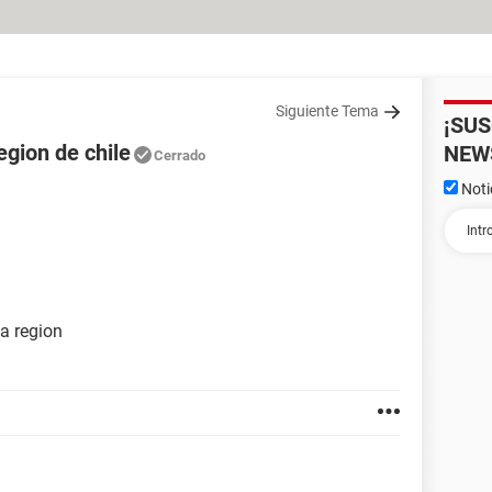
Siguiente Tema
¡SU
egion de chile
NEW
Cerrado
Noti
va region