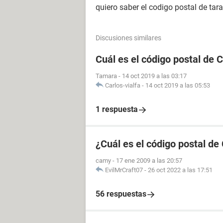
quiero saber el codigo postal de tarap
Discusiones similares
Cuál es el código postal de C
Tamara
-
14 oct 2019 a las 03:17
Carlos-vialfa
-
14 oct 2019 a las 05:53
1 respuesta
¿Cuál es el código postal de 
camy
-
17 ene 2009 a las 20:57
EvilMrCraft07
-
26 oct 2022 a las 17:51
56 respuestas