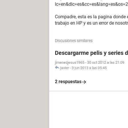
lc=en&dlc=es&cc=es&lang=es&os=
Compadre, esta es la pagina donde en
trabajo en HP y es un error de nosot
Discusiones similares
Descargarme pelis y series 
jimenezjesus1965
-
30 oct 2012 a las 21:09
javier
-
3 jun 2013 a las 05:45
2 respuestas