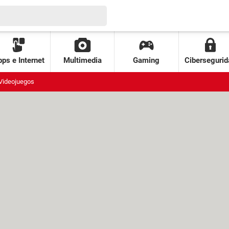
ps e Internet
Multimedia
Gaming
Cibersegurid
Videojuegos