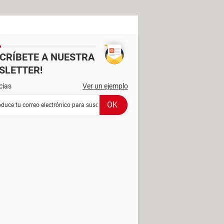
SCRÍBETE A NUESTRA
SLETTER!
cias
Ver un ejemplo