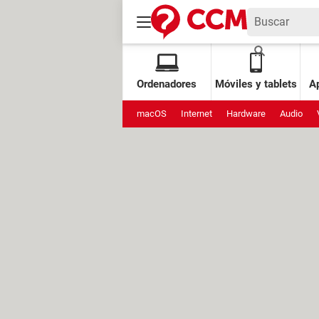
Ordenadores
Móviles y tablets
Ap
macOS
Internet
Hardware
Audio