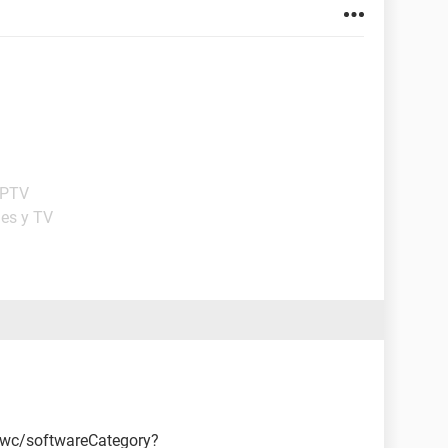
IPTV
ies y TV
wc/softwareCategory?