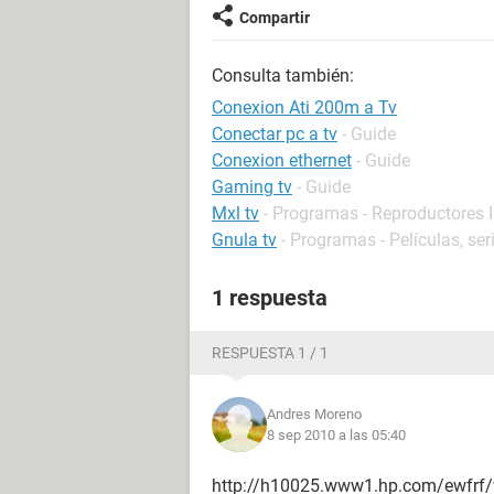
Compartir
Consulta también:
Conexion Ati 200m a Tv
Conectar pc a tv
- Guide
Conexion ethernet
- Guide
Gaming tv
- Guide
Mxl tv
- Programas - Reproductores 
Gnula tv
- Programas - Películas, ser
1 respuesta
RESPUESTA 1 / 1
Andres Moreno
8 sep 2010 a las 05:40
http://h10025.www1.hp.com/ewfrf/