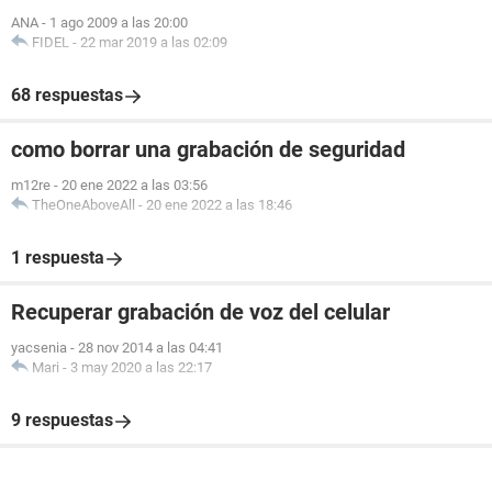
ANA
-
1 ago 2009 a las 20:00
FIDEL
-
22 mar 2019 a las 02:09
68 respuestas
como borrar una grabación de seguridad
m12re
-
20 ene 2022 a las 03:56
TheOneAboveAll
-
20 ene 2022 a las 18:46
1 respuesta
Recuperar grabación de voz del celular
yacsenia
-
28 nov 2014 a las 04:41
Mari
-
3 may 2020 a las 22:17
9 respuestas