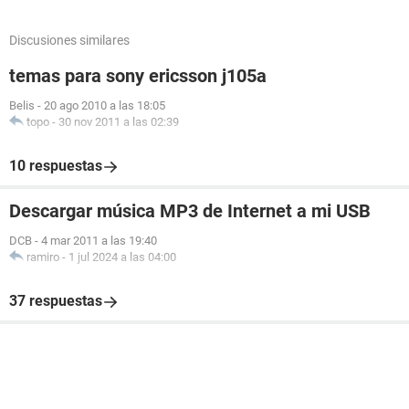
Discusiones similares
temas para sony ericsson j105a
Belis
-
20 ago 2010 a las 18:05
topo
-
30 nov 2011 a las 02:39
10 respuestas
Descargar música MP3 de Internet a mi USB
DCB
-
4 mar 2011 a las 19:40
ramiro
-
1 jul 2024 a las 04:00
37 respuestas