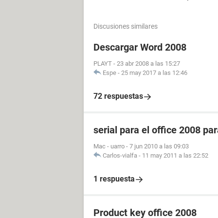
Discusiones similares
Descargar Word 2008
PLAYT
-
23 abr 2008 a las 15:27
Espe
-
25 may 2017 a las 12:46
72 respuestas
serial para el office 2008 p
Mac - uarro
-
7 jun 2010 a las 09:03
Carlos-vialfa
-
11 may 2011 a las 22:52
1 respuesta
Product key office 2008