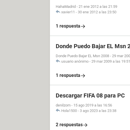
HahaMadrid
-
21 ene 2012 a las 21:59
xavier11
-
30 ene 2012 a las 23:50
1 respuesta
Donde Puedo Bajar EL Msn 
Donde Puedo Bajar EL Msn 2008
-
29 mar 200
usuario anónimo
-
29 mar 2009 a las 19:5
1 respuesta
Descargar FIFA 08 para PC
denilzom
-
15 ago 2019 a las 16:56
Hola1500
-
3 ago 2023 a las 23:38
2 respuestas