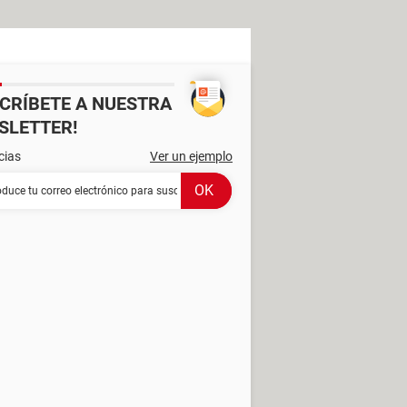
SCRÍBETE A NUESTRA
SLETTER!
cias
Ver un ejemplo