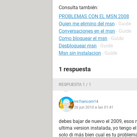
Consulta también:
PROBLEMAS CON EL MSN 2008
Quien me elimino del msn
- Guide
Conversaciones en el msn
- Guide
Como bloquear el msn
- Guide
Desbloquear msn
- Guide
Msn sin instalacion
- Guide
1 respuesta
RESPUESTA 1 / 1
mr.francom14
26 jun 2010 a las 01:41
debes bajar de nuevo el 2009, esos m
ultima version instalada, yo tengo
solo di más bien cual es tu problem