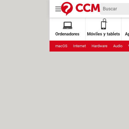
Ordenadores
Móviles y tablets
Ap
macOS
Internet
Hardware
Audio